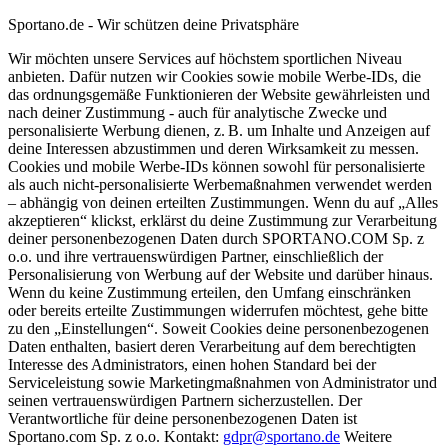
Sportano.de - Wir schützen deine Privatsphäre
Wir möchten unsere Services auf höchstem sportlichen Niveau
anbieten. Dafür nutzen wir Cookies sowie mobile Werbe-IDs, die
das ordnungsgemäße Funktionieren der Website gewährleisten und
nach deiner Zustimmung - auch für analytische Zwecke und
personalisierte Werbung dienen, z. B. um Inhalte und Anzeigen auf
deine Interessen abzustimmen und deren Wirksamkeit zu messen.
Cookies und mobile Werbe-IDs können sowohl für personalisierte
als auch nicht-personalisierte Werbemaßnahmen verwendet werden
– abhängig von deinen erteilten Zustimmungen. Wenn du auf „Alles
akzeptieren“ klickst, erklärst du deine Zustimmung zur Verarbeitung
deiner personenbezogenen Daten durch SPORTANO.COM Sp. z
o.o. und ihre vertrauenswürdigen Partner, einschließlich der
Personalisierung von Werbung auf der Website und darüber hinaus.
Wenn du keine Zustimmung erteilen, den Umfang einschränken
oder bereits erteilte Zustimmungen widerrufen möchtest, gehe bitte
zu den „Einstellungen“. Soweit Cookies deine personenbezogenen
Daten enthalten, basiert deren Verarbeitung auf dem berechtigten
Interesse des Administrators, einen hohen Standard bei der
Serviceleistung sowie Marketingmaßnahmen von Administrator und
seinen vertrauenswürdigen Partnern sicherzustellen. Der
Verantwortliche für deine personenbezogenen Daten ist
Sportano.com Sp. z o.o. Kontakt:
gdpr@sportano.de
Weitere