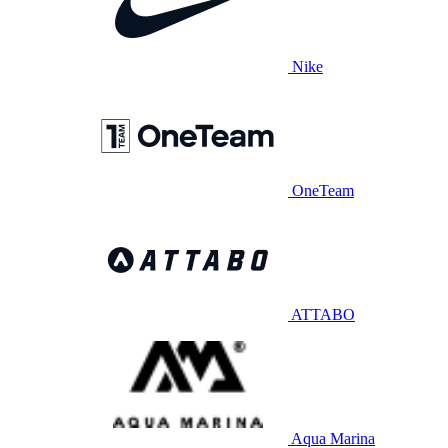
Nike
OneTeam
ATTABO
Aqua Marina