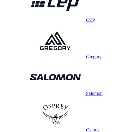
CEP
Gregory
Salomon
Osprey