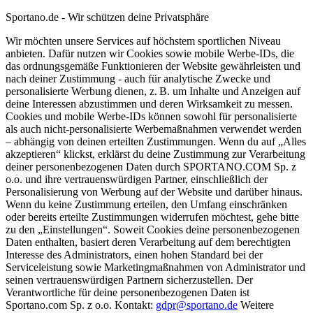
Sportano.de - Wir schützen deine Privatsphäre
Wir möchten unsere Services auf höchstem sportlichen Niveau
anbieten. Dafür nutzen wir Cookies sowie mobile Werbe-IDs, die
das ordnungsgemäße Funktionieren der Website gewährleisten und
nach deiner Zustimmung - auch für analytische Zwecke und
personalisierte Werbung dienen, z. B. um Inhalte und Anzeigen auf
deine Interessen abzustimmen und deren Wirksamkeit zu messen.
Cookies und mobile Werbe-IDs können sowohl für personalisierte
als auch nicht-personalisierte Werbemaßnahmen verwendet werden
– abhängig von deinen erteilten Zustimmungen. Wenn du auf „Alles
akzeptieren“ klickst, erklärst du deine Zustimmung zur Verarbeitung
deiner personenbezogenen Daten durch SPORTANO.COM Sp. z
o.o. und ihre vertrauenswürdigen Partner, einschließlich der
Personalisierung von Werbung auf der Website und darüber hinaus.
Wenn du keine Zustimmung erteilen, den Umfang einschränken
oder bereits erteilte Zustimmungen widerrufen möchtest, gehe bitte
zu den „Einstellungen“. Soweit Cookies deine personenbezogenen
Daten enthalten, basiert deren Verarbeitung auf dem berechtigten
Interesse des Administrators, einen hohen Standard bei der
Serviceleistung sowie Marketingmaßnahmen von Administrator und
seinen vertrauenswürdigen Partnern sicherzustellen. Der
Verantwortliche für deine personenbezogenen Daten ist
Sportano.com Sp. z o.o. Kontakt:
gdpr@sportano.de
Weitere