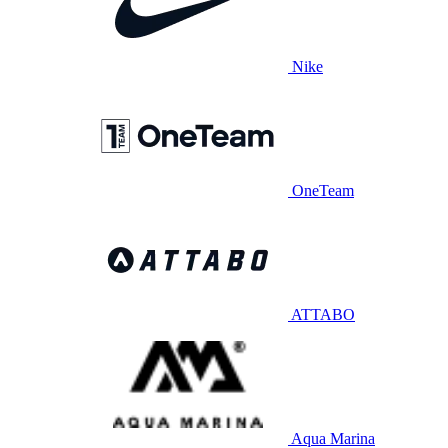
Nike
OneTeam
ATTABO
Aqua Marina