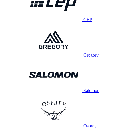
CEP
Gregory
Salomon
Osprey