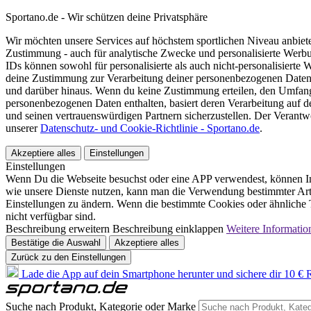
Sportano.de - Wir schützen deine Privatsphäre
Wir möchten unsere Services auf höchstem sportlichen Niveau anbie
Zustimmung - auch für analytische Zwecke und personalisierte Werb
IDs können sowohl für personalisierte als auch nicht-personalisiert
deine Zustimmung zur Verarbeitung deiner personenbezogenen Daten
und darüber hinaus. Wenn du keine Zustimmung erteilen, den Umfang 
personenbezogenen Daten enthalten, basiert deren Verarbeitung auf 
und seinen vertrauenswürdigen Partnern sicherzustellen. Der Verantw
unserer
Datenschutz- und Cookie-Richtlinie - Sportano.de
.
Akzeptiere alles
Einstellungen
Einstellungen
Wenn Du die Webseite besuchst oder eine APP verwendest, können In
wie unsere Dienste nutzen, kann man die Verwendung bestimmter Arte
Einstellungen zu ändern. Wenn die bestimmte Cookies oder ähnliche T
nicht verfügbar sind.
Beschreibung erweitern
Beschreibung einklappen
Weitere Informatio
Bestätige die Auswahl
Akzeptiere alles
Zurück zu den Einstellungen
Lade die App auf dein Smartphone herunter und sichere dir 10 € R
Suche nach Produkt, Kategorie oder Marke