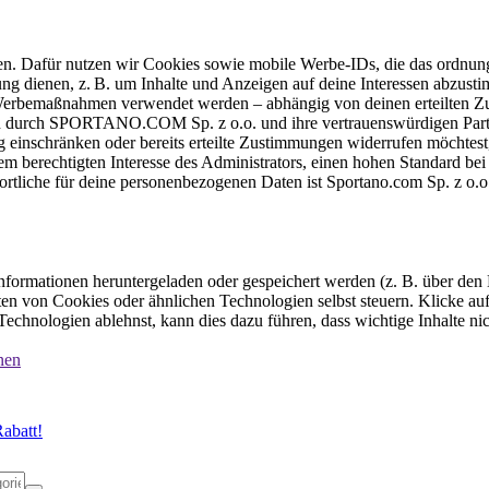
ten. Dafür nutzen wir Cookies sowie mobile Werbe-IDs, die das ordnun
ung dienen, z. B. um Inhalte und Anzeigen auf deine Interessen abzu
e Werbemaßnahmen verwendet werden – abhängig von deinen erteilten Zu
 durch SPORTANO.COM Sp. z o.o. und ihre vertrauenswürdigen Partner
einschränken oder bereits erteilte Zustimmungen widerrufen möchtest,
dem berechtigten Interesse des Administrators, einen hohen Standard b
ortliche für deine personenbezogenen Daten ist Sportano.com Sp. z o.
formationen heruntergeladen oder gespeichert werden (z. B. über den
n von Cookies oder ähnlichen Technologien selbst steuern. Klicke auf 
echnologien ablehnst, kann dies dazu führen, dass wichtige Inhalte n
nen
abatt!