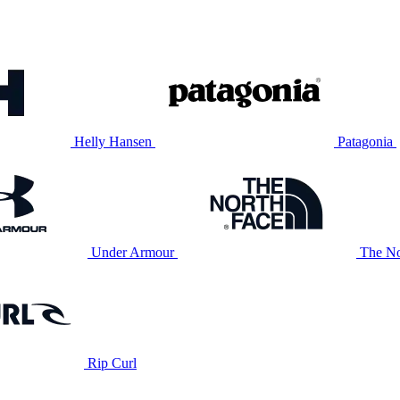
Helly Hansen
Patagonia
Under Armour
The No
Rip Curl