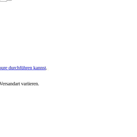
oure durchführen kannst
.
ersandart variieren.