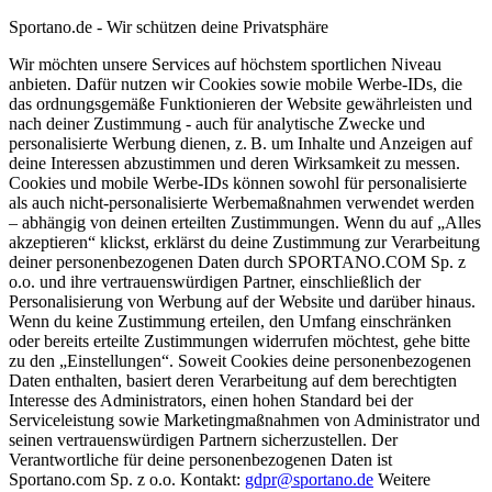
Sportano.de - Wir schützen deine Privatsphäre
Wir möchten unsere Services auf höchstem sportlichen Niveau
anbieten. Dafür nutzen wir Cookies sowie mobile Werbe-IDs, die
das ordnungsgemäße Funktionieren der Website gewährleisten und
nach deiner Zustimmung - auch für analytische Zwecke und
personalisierte Werbung dienen, z. B. um Inhalte und Anzeigen auf
deine Interessen abzustimmen und deren Wirksamkeit zu messen.
Cookies und mobile Werbe-IDs können sowohl für personalisierte
als auch nicht-personalisierte Werbemaßnahmen verwendet werden
– abhängig von deinen erteilten Zustimmungen. Wenn du auf „Alles
akzeptieren“ klickst, erklärst du deine Zustimmung zur Verarbeitung
deiner personenbezogenen Daten durch SPORTANO.COM Sp. z
o.o. und ihre vertrauenswürdigen Partner, einschließlich der
Personalisierung von Werbung auf der Website und darüber hinaus.
Wenn du keine Zustimmung erteilen, den Umfang einschränken
oder bereits erteilte Zustimmungen widerrufen möchtest, gehe bitte
zu den „Einstellungen“. Soweit Cookies deine personenbezogenen
Daten enthalten, basiert deren Verarbeitung auf dem berechtigten
Interesse des Administrators, einen hohen Standard bei der
Serviceleistung sowie Marketingmaßnahmen von Administrator und
seinen vertrauenswürdigen Partnern sicherzustellen. Der
Verantwortliche für deine personenbezogenen Daten ist
Sportano.com Sp. z o.o. Kontakt:
gdpr@sportano.de
Weitere