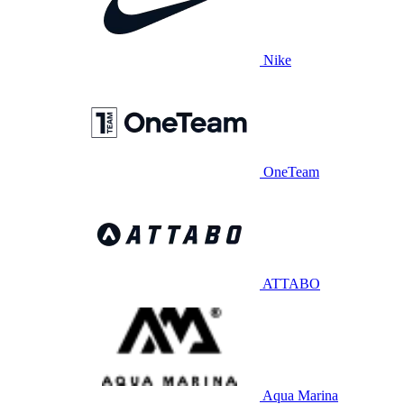
Nike
OneTeam
ATTABO
Aqua Marina