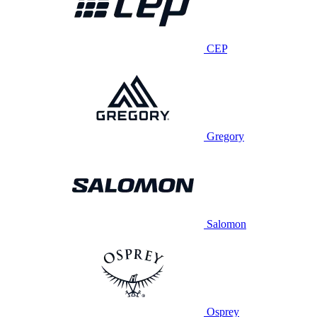
CEP
Gregory
Salomon
Osprey