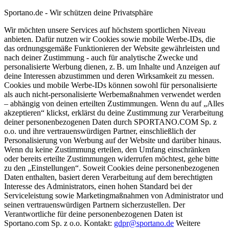
Sportano.de - Wir schützen deine Privatsphäre
Wir möchten unsere Services auf höchstem sportlichen Niveau
anbieten. Dafür nutzen wir Cookies sowie mobile Werbe-IDs, die
das ordnungsgemäße Funktionieren der Website gewährleisten und
nach deiner Zustimmung - auch für analytische Zwecke und
personalisierte Werbung dienen, z. B. um Inhalte und Anzeigen auf
deine Interessen abzustimmen und deren Wirksamkeit zu messen.
Cookies und mobile Werbe-IDs können sowohl für personalisierte
als auch nicht-personalisierte Werbemaßnahmen verwendet werden
– abhängig von deinen erteilten Zustimmungen. Wenn du auf „Alles
akzeptieren“ klickst, erklärst du deine Zustimmung zur Verarbeitung
deiner personenbezogenen Daten durch SPORTANO.COM Sp. z
o.o. und ihre vertrauenswürdigen Partner, einschließlich der
Personalisierung von Werbung auf der Website und darüber hinaus.
Wenn du keine Zustimmung erteilen, den Umfang einschränken
oder bereits erteilte Zustimmungen widerrufen möchtest, gehe bitte
zu den „Einstellungen“. Soweit Cookies deine personenbezogenen
Daten enthalten, basiert deren Verarbeitung auf dem berechtigten
Interesse des Administrators, einen hohen Standard bei der
Serviceleistung sowie Marketingmaßnahmen von Administrator und
seinen vertrauenswürdigen Partnern sicherzustellen. Der
Verantwortliche für deine personenbezogenen Daten ist
Sportano.com Sp. z o.o. Kontakt:
gdpr@sportano.de
Weitere