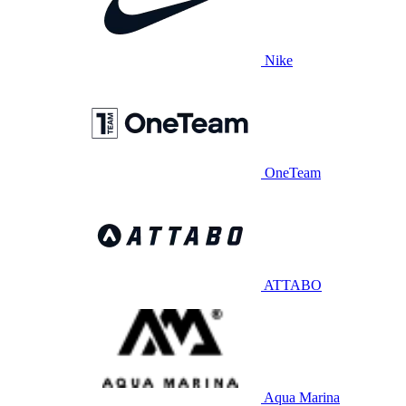
Nike
OneTeam
ATTABO
Aqua Marina