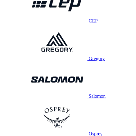
CEP
Gregory
Salomon
Osprey