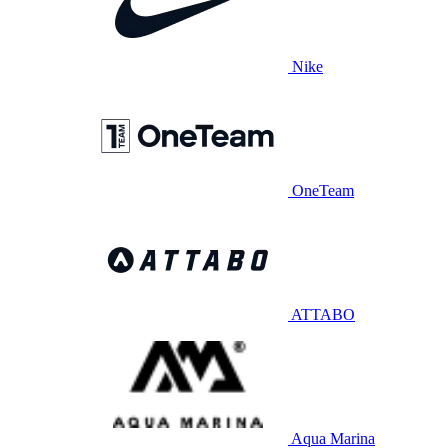
Nike
OneTeam
ATTABO
Aqua Marina