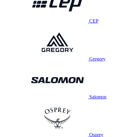
CEP
Gregory
Salomon
Osprey