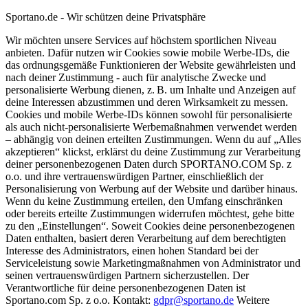
Sportano.de - Wir schützen deine Privatsphäre
Wir möchten unsere Services auf höchstem sportlichen Niveau
anbieten. Dafür nutzen wir Cookies sowie mobile Werbe-IDs, die
das ordnungsgemäße Funktionieren der Website gewährleisten und
nach deiner Zustimmung - auch für analytische Zwecke und
personalisierte Werbung dienen, z. B. um Inhalte und Anzeigen auf
deine Interessen abzustimmen und deren Wirksamkeit zu messen.
Cookies und mobile Werbe-IDs können sowohl für personalisierte
als auch nicht-personalisierte Werbemaßnahmen verwendet werden
– abhängig von deinen erteilten Zustimmungen. Wenn du auf „Alles
akzeptieren“ klickst, erklärst du deine Zustimmung zur Verarbeitung
deiner personenbezogenen Daten durch SPORTANO.COM Sp. z
o.o. und ihre vertrauenswürdigen Partner, einschließlich der
Personalisierung von Werbung auf der Website und darüber hinaus.
Wenn du keine Zustimmung erteilen, den Umfang einschränken
oder bereits erteilte Zustimmungen widerrufen möchtest, gehe bitte
zu den „Einstellungen“. Soweit Cookies deine personenbezogenen
Daten enthalten, basiert deren Verarbeitung auf dem berechtigten
Interesse des Administrators, einen hohen Standard bei der
Serviceleistung sowie Marketingmaßnahmen von Administrator und
seinen vertrauenswürdigen Partnern sicherzustellen. Der
Verantwortliche für deine personenbezogenen Daten ist
Sportano.com Sp. z o.o. Kontakt:
gdpr@sportano.de
Weitere