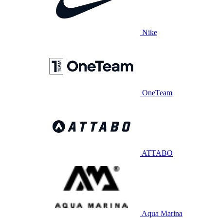
Nike
OneTeam
ATTABO
Aqua Marina