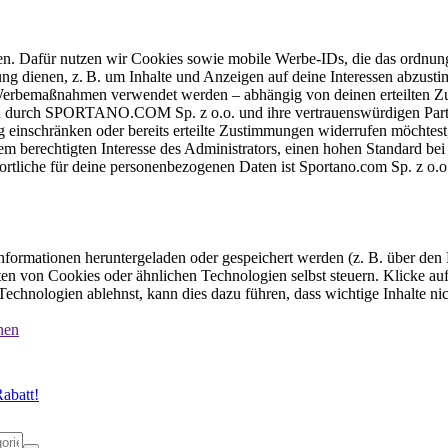
ten. Dafür nutzen wir Cookies sowie mobile Werbe-IDs, die das ordnun
ung dienen, z. B. um Inhalte und Anzeigen auf deine Interessen abzu
e Werbemaßnahmen verwendet werden – abhängig von deinen erteilten Zu
 durch SPORTANO.COM Sp. z o.o. und ihre vertrauenswürdigen Partner
einschränken oder bereits erteilte Zustimmungen widerrufen möchtest,
dem berechtigten Interesse des Administrators, einen hohen Standard b
ortliche für deine personenbezogenen Daten ist Sportano.com Sp. z o.
formationen heruntergeladen oder gespeichert werden (z. B. über den
n von Cookies oder ähnlichen Technologien selbst steuern. Klicke auf 
echnologien ablehnst, kann dies dazu führen, dass wichtige Inhalte n
nen
abatt!