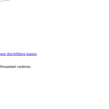
oure durchführen kannst
.
ersandart variieren.