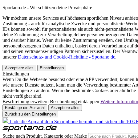
Sportano.de - Wir schützen deine Privatsphäre
Wir möchten unsere Services auf höchstem sportlichen Niveau anbie
Zustimmung - auch für analytische Zwecke und personalisierte Werb
IDs können sowohl für personalisierte als auch nicht-personalisiert
deine Zustimmung zur Verarbeitung deiner personenbezogenen Daten
und darüber hinaus. Wenn du keine Zustimmung erteilen, den Umfang 
personenbezogenen Daten enthalten, basiert deren Verarbeitung auf 
und seinen vertrauenswürdigen Partnern sicherzustellen. Der Verantw
unserer
Datenschutz- und Cookie-Richtlinie - Sportano.de
.
Akzeptiere alles
Einstellungen
Einstellungen
Wenn Du die Webseite besuchst oder eine APP verwendest, können In
wie unsere Dienste nutzen, kann man die Verwendung bestimmter Arte
Einstellungen zu ändern. Wenn die bestimmte Cookies oder ähnliche T
nicht verfügbar sind.
Beschreibung erweitern
Beschreibung einklappen
Weitere Informatio
Bestätige die Auswahl
Akzeptiere alles
Zurück zu den Einstellungen
Lade die App auf dein Smartphone herunter und sichere dir 10 € R
Suche nach Produkt, Kategorie oder Marke