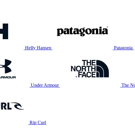
Helly Hansen
Patagonia
Under Armour
The No
Rip Curl