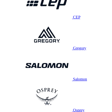
CEP
Gregory
Salomon
Osprey