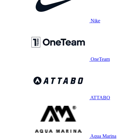
Nike
OneTeam
ATTABO
Aqua Marina