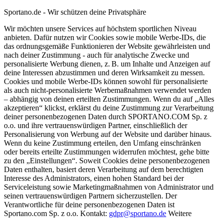
Sportano.de - Wir schützen deine Privatsphäre
Wir möchten unsere Services auf höchstem sportlichen Niveau
anbieten. Dafür nutzen wir Cookies sowie mobile Werbe-IDs, die
das ordnungsgemäße Funktionieren der Website gewährleisten und
nach deiner Zustimmung - auch für analytische Zwecke und
personalisierte Werbung dienen, z. B. um Inhalte und Anzeigen auf
deine Interessen abzustimmen und deren Wirksamkeit zu messen.
Cookies und mobile Werbe-IDs können sowohl für personalisierte
als auch nicht-personalisierte Werbemaßnahmen verwendet werden
– abhängig von deinen erteilten Zustimmungen. Wenn du auf „Alles
akzeptieren“ klickst, erklärst du deine Zustimmung zur Verarbeitung
deiner personenbezogenen Daten durch SPORTANO.COM Sp. z
o.o. und ihre vertrauenswürdigen Partner, einschließlich der
Personalisierung von Werbung auf der Website und darüber hinaus.
Wenn du keine Zustimmung erteilen, den Umfang einschränken
oder bereits erteilte Zustimmungen widerrufen möchtest, gehe bitte
zu den „Einstellungen“. Soweit Cookies deine personenbezogenen
Daten enthalten, basiert deren Verarbeitung auf dem berechtigten
Interesse des Administrators, einen hohen Standard bei der
Serviceleistung sowie Marketingmaßnahmen von Administrator und
seinen vertrauenswürdigen Partnern sicherzustellen. Der
Verantwortliche für deine personenbezogenen Daten ist
Sportano.com Sp. z o.o. Kontakt:
gdpr@sportano.de
Weitere