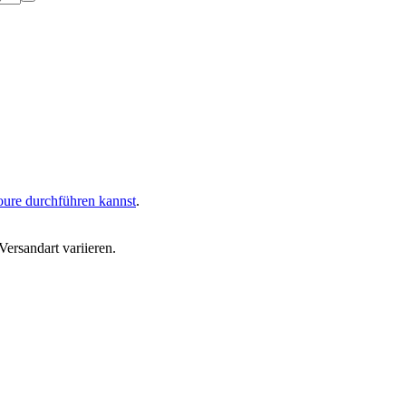
oure durchführen kannst
.
ersandart variieren.