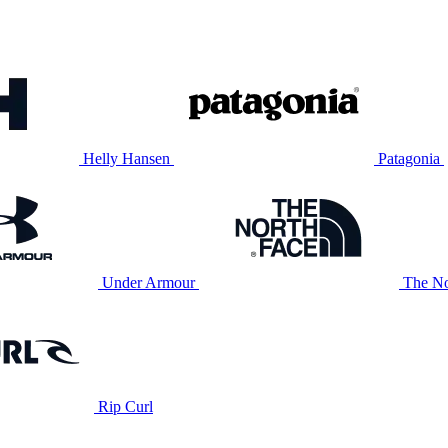
Helly Hansen
Patagonia
Under Armour
The No
Rip Curl