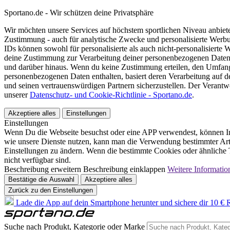
Sportano.de - Wir schützen deine Privatsphäre
Wir möchten unsere Services auf höchstem sportlichen Niveau anbie
Zustimmung - auch für analytische Zwecke und personalisierte Werb
IDs können sowohl für personalisierte als auch nicht-personalisiert
deine Zustimmung zur Verarbeitung deiner personenbezogenen Daten
und darüber hinaus. Wenn du keine Zustimmung erteilen, den Umfang 
personenbezogenen Daten enthalten, basiert deren Verarbeitung auf 
und seinen vertrauenswürdigen Partnern sicherzustellen. Der Verantw
unserer
Datenschutz- und Cookie-Richtlinie - Sportano.de
.
Akzeptiere alles
Einstellungen
Einstellungen
Wenn Du die Webseite besuchst oder eine APP verwendest, können In
wie unsere Dienste nutzen, kann man die Verwendung bestimmter Arte
Einstellungen zu ändern. Wenn die bestimmte Cookies oder ähnliche T
nicht verfügbar sind.
Beschreibung erweitern
Beschreibung einklappen
Weitere Informatio
Bestätige die Auswahl
Akzeptiere alles
Zurück zu den Einstellungen
Lade die App auf dein Smartphone herunter und sichere dir 10 € R
Suche nach Produkt, Kategorie oder Marke