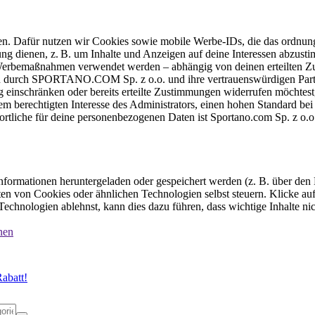
ten. Dafür nutzen wir Cookies sowie mobile Werbe-IDs, die das ordnun
ung dienen, z. B. um Inhalte und Anzeigen auf deine Interessen abzu
e Werbemaßnahmen verwendet werden – abhängig von deinen erteilten Zu
 durch SPORTANO.COM Sp. z o.o. und ihre vertrauenswürdigen Partner
einschränken oder bereits erteilte Zustimmungen widerrufen möchtest,
dem berechtigten Interesse des Administrators, einen hohen Standard b
ortliche für deine personenbezogenen Daten ist Sportano.com Sp. z o.
formationen heruntergeladen oder gespeichert werden (z. B. über den
n von Cookies oder ähnlichen Technologien selbst steuern. Klicke auf 
echnologien ablehnst, kann dies dazu führen, dass wichtige Inhalte n
nen
abatt!