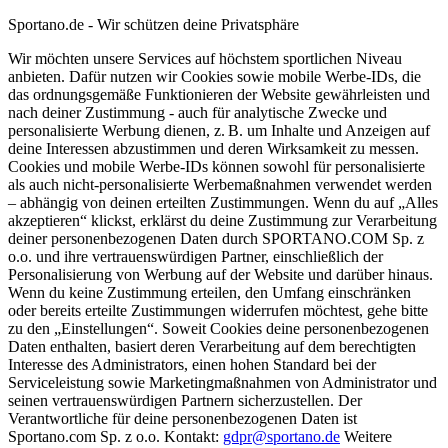
Sportano.de - Wir schützen deine Privatsphäre
Wir möchten unsere Services auf höchstem sportlichen Niveau
anbieten. Dafür nutzen wir Cookies sowie mobile Werbe-IDs, die
das ordnungsgemäße Funktionieren der Website gewährleisten und
nach deiner Zustimmung - auch für analytische Zwecke und
personalisierte Werbung dienen, z. B. um Inhalte und Anzeigen auf
deine Interessen abzustimmen und deren Wirksamkeit zu messen.
Cookies und mobile Werbe-IDs können sowohl für personalisierte
als auch nicht-personalisierte Werbemaßnahmen verwendet werden
– abhängig von deinen erteilten Zustimmungen. Wenn du auf „Alles
akzeptieren“ klickst, erklärst du deine Zustimmung zur Verarbeitung
deiner personenbezogenen Daten durch SPORTANO.COM Sp. z
o.o. und ihre vertrauenswürdigen Partner, einschließlich der
Personalisierung von Werbung auf der Website und darüber hinaus.
Wenn du keine Zustimmung erteilen, den Umfang einschränken
oder bereits erteilte Zustimmungen widerrufen möchtest, gehe bitte
zu den „Einstellungen“. Soweit Cookies deine personenbezogenen
Daten enthalten, basiert deren Verarbeitung auf dem berechtigten
Interesse des Administrators, einen hohen Standard bei der
Serviceleistung sowie Marketingmaßnahmen von Administrator und
seinen vertrauenswürdigen Partnern sicherzustellen. Der
Verantwortliche für deine personenbezogenen Daten ist
Sportano.com Sp. z o.o. Kontakt:
gdpr@sportano.de
Weitere