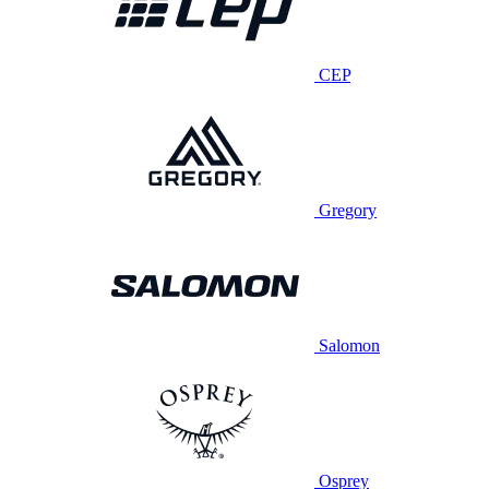
CEP
Gregory
Salomon
Osprey