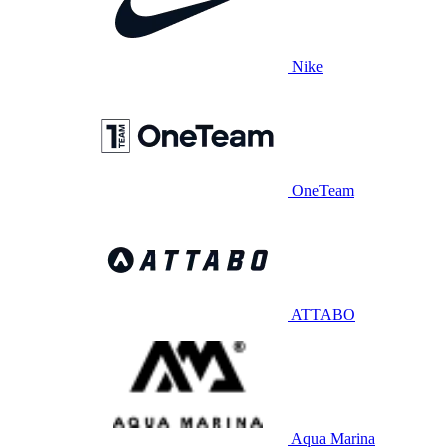
Nike
OneTeam
ATTABO
Aqua Marina