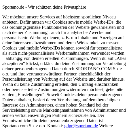
Sportano.de - Wir schützen deine Privatsphäre
Wir möchten unsere Services auf höchstem sportlichen Niveau
anbieten. Dafür nutzen wir Cookies sowie mobile Werbe-IDs, die
das ordnungsgemäße Funktionieren der Website gewährleisten und
nach deiner Zustimmung - auch für analytische Zwecke und
personalisierte Werbung dienen, z. B. um Inhalte und Anzeigen auf
deine Interessen abzustimmen und deren Wirksamkeit zu messen.
Cookies und mobile Werbe-IDs können sowohl für personalisierte
als auch nicht-personalisierte Werbemaßnahmen verwendet werden
– abhängig von deinen erteilten Zustimmungen. Wenn du auf „Alles
akzeptieren“ klickst, erklärst du deine Zustimmung zur Verarbeitung
deiner personenbezogenen Daten durch SPORTANO.COM Sp. z
o.o. und ihre vertrauenswürdigen Partner, einschließlich der
Personalisierung von Werbung auf der Website und darüber hinaus.
Wenn du keine Zustimmung erteilen, den Umfang einschränken
oder bereits erteilte Zustimmungen widerrufen möchtest, gehe bitte
zu den „Einstellungen“. Soweit Cookies deine personenbezogenen
Daten enthalten, basiert deren Verarbeitung auf dem berechtigten
Interesse des Administrators, einen hohen Standard bei der
Serviceleistung sowie Marketingmaßnahmen von Administrator und
seinen vertrauenswürdigen Partnern sicherzustellen. Der
Verantwortliche für deine personenbezogenen Daten ist
Sportano.com Sp. z o.o. Kontakt:
gdpr@sportano.de
Weitere