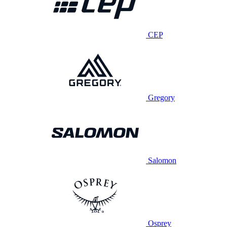
CEP
Gregory
Salomon
Osprey