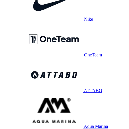
Nike
OneTeam
ATTABO
Aqua Marina