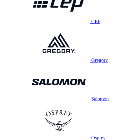
CEP
Gregory
Salomon
Osprey