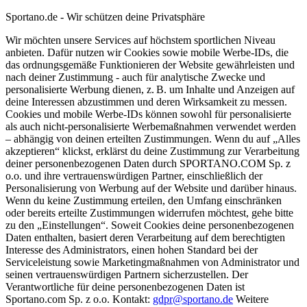
Sportano.de - Wir schützen deine Privatsphäre
Wir möchten unsere Services auf höchstem sportlichen Niveau
anbieten. Dafür nutzen wir Cookies sowie mobile Werbe-IDs, die
das ordnungsgemäße Funktionieren der Website gewährleisten und
nach deiner Zustimmung - auch für analytische Zwecke und
personalisierte Werbung dienen, z. B. um Inhalte und Anzeigen auf
deine Interessen abzustimmen und deren Wirksamkeit zu messen.
Cookies und mobile Werbe-IDs können sowohl für personalisierte
als auch nicht-personalisierte Werbemaßnahmen verwendet werden
– abhängig von deinen erteilten Zustimmungen. Wenn du auf „Alles
akzeptieren“ klickst, erklärst du deine Zustimmung zur Verarbeitung
deiner personenbezogenen Daten durch SPORTANO.COM Sp. z
o.o. und ihre vertrauenswürdigen Partner, einschließlich der
Personalisierung von Werbung auf der Website und darüber hinaus.
Wenn du keine Zustimmung erteilen, den Umfang einschränken
oder bereits erteilte Zustimmungen widerrufen möchtest, gehe bitte
zu den „Einstellungen“. Soweit Cookies deine personenbezogenen
Daten enthalten, basiert deren Verarbeitung auf dem berechtigten
Interesse des Administrators, einen hohen Standard bei der
Serviceleistung sowie Marketingmaßnahmen von Administrator und
seinen vertrauenswürdigen Partnern sicherzustellen. Der
Verantwortliche für deine personenbezogenen Daten ist
Sportano.com Sp. z o.o. Kontakt:
gdpr@sportano.de
Weitere