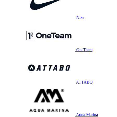
Nike
OneTeam
ATTABO
Aqua Marina