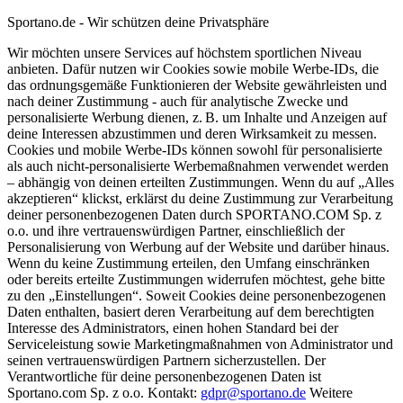
Sportano.de - Wir schützen deine Privatsphäre
Wir möchten unsere Services auf höchstem sportlichen Niveau
anbieten. Dafür nutzen wir Cookies sowie mobile Werbe-IDs, die
das ordnungsgemäße Funktionieren der Website gewährleisten und
nach deiner Zustimmung - auch für analytische Zwecke und
personalisierte Werbung dienen, z. B. um Inhalte und Anzeigen auf
deine Interessen abzustimmen und deren Wirksamkeit zu messen.
Cookies und mobile Werbe-IDs können sowohl für personalisierte
als auch nicht-personalisierte Werbemaßnahmen verwendet werden
– abhängig von deinen erteilten Zustimmungen. Wenn du auf „Alles
akzeptieren“ klickst, erklärst du deine Zustimmung zur Verarbeitung
deiner personenbezogenen Daten durch SPORTANO.COM Sp. z
o.o. und ihre vertrauenswürdigen Partner, einschließlich der
Personalisierung von Werbung auf der Website und darüber hinaus.
Wenn du keine Zustimmung erteilen, den Umfang einschränken
oder bereits erteilte Zustimmungen widerrufen möchtest, gehe bitte
zu den „Einstellungen“. Soweit Cookies deine personenbezogenen
Daten enthalten, basiert deren Verarbeitung auf dem berechtigten
Interesse des Administrators, einen hohen Standard bei der
Serviceleistung sowie Marketingmaßnahmen von Administrator und
seinen vertrauenswürdigen Partnern sicherzustellen. Der
Verantwortliche für deine personenbezogenen Daten ist
Sportano.com Sp. z o.o. Kontakt:
gdpr@sportano.de
Weitere