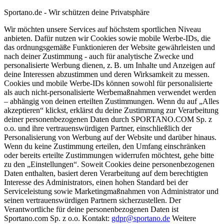
Sportano.de - Wir schützen deine Privatsphäre
Wir möchten unsere Services auf höchstem sportlichen Niveau
anbieten. Dafür nutzen wir Cookies sowie mobile Werbe-IDs, die
das ordnungsgemäße Funktionieren der Website gewährleisten und
nach deiner Zustimmung - auch für analytische Zwecke und
personalisierte Werbung dienen, z. B. um Inhalte und Anzeigen auf
deine Interessen abzustimmen und deren Wirksamkeit zu messen.
Cookies und mobile Werbe-IDs können sowohl für personalisierte
als auch nicht-personalisierte Werbemaßnahmen verwendet werden
– abhängig von deinen erteilten Zustimmungen. Wenn du auf „Alles
akzeptieren“ klickst, erklärst du deine Zustimmung zur Verarbeitung
deiner personenbezogenen Daten durch SPORTANO.COM Sp. z
o.o. und ihre vertrauenswürdigen Partner, einschließlich der
Personalisierung von Werbung auf der Website und darüber hinaus.
Wenn du keine Zustimmung erteilen, den Umfang einschränken
oder bereits erteilte Zustimmungen widerrufen möchtest, gehe bitte
zu den „Einstellungen“. Soweit Cookies deine personenbezogenen
Daten enthalten, basiert deren Verarbeitung auf dem berechtigten
Interesse des Administrators, einen hohen Standard bei der
Serviceleistung sowie Marketingmaßnahmen von Administrator und
seinen vertrauenswürdigen Partnern sicherzustellen. Der
Verantwortliche für deine personenbezogenen Daten ist
Sportano.com Sp. z o.o. Kontakt:
gdpr@sportano.de
Weitere