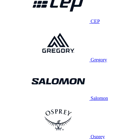
CEP
Gregory
Salomon
Osprey