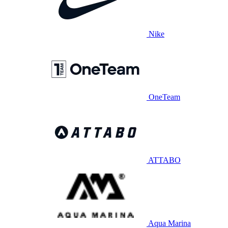
Nike
OneTeam
ATTABO
Aqua Marina