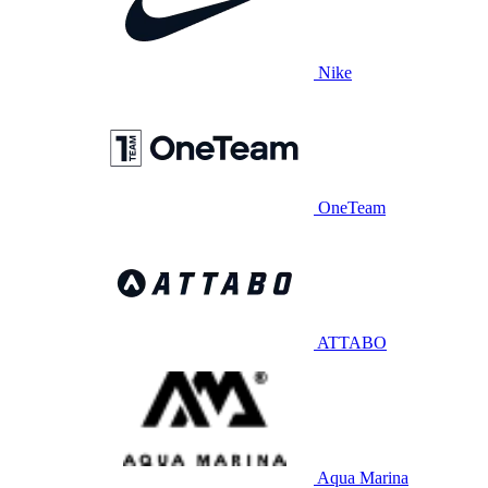
Nike
OneTeam
ATTABO
Aqua Marina