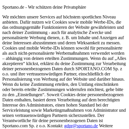
Sportano.de - Wir schützen deine Privatsphäre
Wir möchten unsere Services auf höchstem sportlichen Niveau
anbieten. Dafür nutzen wir Cookies sowie mobile Werbe-IDs, die
das ordnungsgemäße Funktionieren der Website gewährleisten und
nach deiner Zustimmung - auch für analytische Zwecke und
personalisierte Werbung dienen, z. B. um Inhalte und Anzeigen auf
deine Interessen abzustimmen und deren Wirksamkeit zu messen.
Cookies und mobile Werbe-IDs können sowohl für personalisierte
als auch nicht-personalisierte Werbemaßnahmen verwendet werden
– abhängig von deinen erteilten Zustimmungen. Wenn du auf „Alles
akzeptieren“ klickst, erklärst du deine Zustimmung zur Verarbeitung
deiner personenbezogenen Daten durch SPORTANO.COM Sp. z
o.o. und ihre vertrauenswürdigen Partner, einschließlich der
Personalisierung von Werbung auf der Website und darüber hinaus.
Wenn du keine Zustimmung erteilen, den Umfang einschränken
oder bereits erteilte Zustimmungen widerrufen möchtest, gehe bitte
zu den „Einstellungen“. Soweit Cookies deine personenbezogenen
Daten enthalten, basiert deren Verarbeitung auf dem berechtigten
Interesse des Administrators, einen hohen Standard bei der
Serviceleistung sowie Marketingmaßnahmen von Administrator und
seinen vertrauenswürdigen Partnern sicherzustellen. Der
Verantwortliche für deine personenbezogenen Daten ist
Sportano.com Sp. z o.o. Kontakt:
gdpr@sportano.de
Weitere