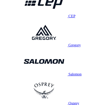
CEP
Gregory
Salomon
Osprey