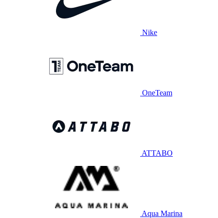
Nike
OneTeam
ATTABO
Aqua Marina