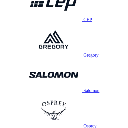
CEP
Gregory
Salomon
Osprey