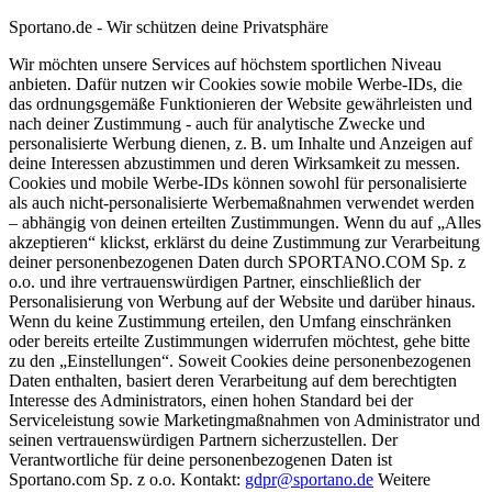
Sportano.de - Wir schützen deine Privatsphäre
Wir möchten unsere Services auf höchstem sportlichen Niveau
anbieten. Dafür nutzen wir Cookies sowie mobile Werbe-IDs, die
das ordnungsgemäße Funktionieren der Website gewährleisten und
nach deiner Zustimmung - auch für analytische Zwecke und
personalisierte Werbung dienen, z. B. um Inhalte und Anzeigen auf
deine Interessen abzustimmen und deren Wirksamkeit zu messen.
Cookies und mobile Werbe-IDs können sowohl für personalisierte
als auch nicht-personalisierte Werbemaßnahmen verwendet werden
– abhängig von deinen erteilten Zustimmungen. Wenn du auf „Alles
akzeptieren“ klickst, erklärst du deine Zustimmung zur Verarbeitung
deiner personenbezogenen Daten durch SPORTANO.COM Sp. z
o.o. und ihre vertrauenswürdigen Partner, einschließlich der
Personalisierung von Werbung auf der Website und darüber hinaus.
Wenn du keine Zustimmung erteilen, den Umfang einschränken
oder bereits erteilte Zustimmungen widerrufen möchtest, gehe bitte
zu den „Einstellungen“. Soweit Cookies deine personenbezogenen
Daten enthalten, basiert deren Verarbeitung auf dem berechtigten
Interesse des Administrators, einen hohen Standard bei der
Serviceleistung sowie Marketingmaßnahmen von Administrator und
seinen vertrauenswürdigen Partnern sicherzustellen. Der
Verantwortliche für deine personenbezogenen Daten ist
Sportano.com Sp. z o.o. Kontakt:
gdpr@sportano.de
Weitere