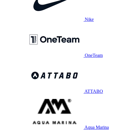
Nike
OneTeam
ATTABO
Aqua Marina