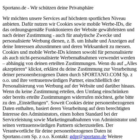
Sportano.de - Wir schützen deine Privatsphäre
Wir möchten unsere Services auf höchstem sportlichen Niveau
anbieten. Dafür nutzen wir Cookies sowie mobile Werbe-IDs, die
das ordnungsgemäße Funktionieren der Website gewährleisten und
nach deiner Zustimmung - auch für analytische Zwecke und
personalisierte Werbung dienen, z. B. um Inhalte und Anzeigen auf
deine Interessen abzustimmen und deren Wirksamkeit zu messen.
Cookies und mobile Werbe-IDs können sowohl für personalisierte
als auch nicht-personalisierte Werbemaßnahmen verwendet werden
– abhängig von deinen erteilten Zustimmungen. Wenn du auf „Alles
akzeptieren“ klickst, erklärst du deine Zustimmung zur Verarbeitung
deiner personenbezogenen Daten durch SPORTANO.COM Sp. z
o.o. und ihre vertrauenswürdigen Partner, einschließlich der
Personalisierung von Werbung auf der Website und darüber hinaus.
Wenn du keine Zustimmung erteilen, den Umfang einschränken
oder bereits erteilte Zustimmungen widerrufen möchtest, gehe bitte
zu den „Einstellungen“. Soweit Cookies deine personenbezogenen
Daten enthalten, basiert deren Verarbeitung auf dem berechtigten
Interesse des Administrators, einen hohen Standard bei der
Serviceleistung sowie Marketingmaßnahmen von Administrator und
seinen vertrauenswürdigen Partnern sicherzustellen. Der
Verantwortliche für deine personenbezogenen Daten ist
Sportano.com Sp. z o.o. Kontakt:
gdpr@sportano.de
Weitere