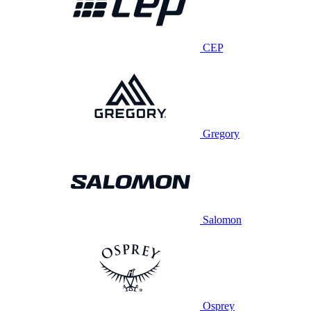
CEP
Gregory
Salomon
Osprey