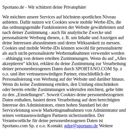
Sportano.de - Wir schützen deine Privatsphäre
Wir möchten unsere Services auf höchstem sportlichen Niveau
anbieten. Dafür nutzen wir Cookies sowie mobile Werbe-IDs, die
das ordnungsgemäße Funktionieren der Website gewährleisten und
nach deiner Zustimmung - auch für analytische Zwecke und
personalisierte Werbung dienen, z. B. um Inhalte und Anzeigen auf
deine Interessen abzustimmen und deren Wirksamkeit zu messen.
Cookies und mobile Werbe-IDs können sowohl für personalisierte
als auch nicht-personalisierte Werbemaßnahmen verwendet werden
– abhängig von deinen erteilten Zustimmungen. Wenn du auf „Alles
akzeptieren“ klickst, erklärst du deine Zustimmung zur Verarbeitung
deiner personenbezogenen Daten durch SPORTANO.COM Sp. z
o.o. und ihre vertrauenswürdigen Partner, einschließlich der
Personalisierung von Werbung auf der Website und darüber hinaus.
Wenn du keine Zustimmung erteilen, den Umfang einschränken
oder bereits erteilte Zustimmungen widerrufen möchtest, gehe bitte
zu den „Einstellungen“. Soweit Cookies deine personenbezogenen
Daten enthalten, basiert deren Verarbeitung auf dem berechtigten
Interesse des Administrators, einen hohen Standard bei der
Serviceleistung sowie Marketingmaßnahmen von Administrator und
seinen vertrauenswürdigen Partnern sicherzustellen. Der
Verantwortliche für deine personenbezogenen Daten ist
Sportano.com Sp. z o.o. Kontakt:
gdpr@sportano.de
Weitere