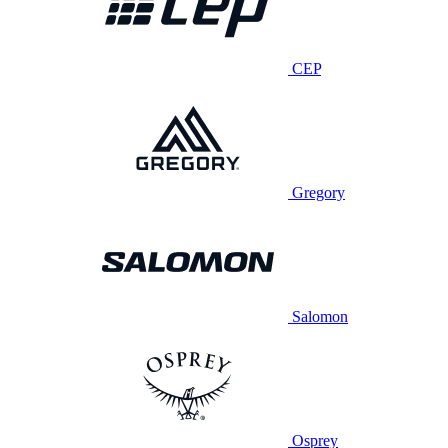
CEP
Gregory
Salomon
Osprey