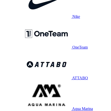
Nike
OneTeam
ATTABO
Aqua Marina