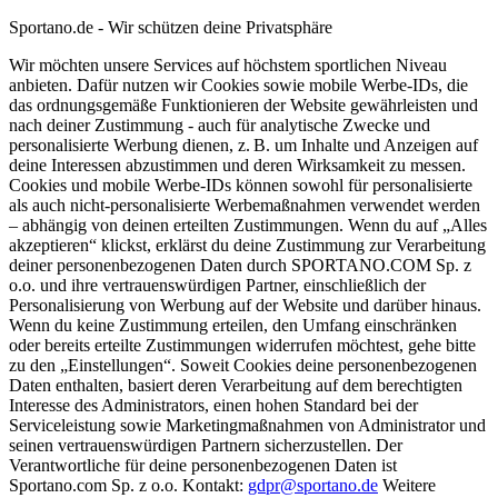
Sportano.de - Wir schützen deine Privatsphäre
Wir möchten unsere Services auf höchstem sportlichen Niveau
anbieten. Dafür nutzen wir Cookies sowie mobile Werbe-IDs, die
das ordnungsgemäße Funktionieren der Website gewährleisten und
nach deiner Zustimmung - auch für analytische Zwecke und
personalisierte Werbung dienen, z. B. um Inhalte und Anzeigen auf
deine Interessen abzustimmen und deren Wirksamkeit zu messen.
Cookies und mobile Werbe-IDs können sowohl für personalisierte
als auch nicht-personalisierte Werbemaßnahmen verwendet werden
– abhängig von deinen erteilten Zustimmungen. Wenn du auf „Alles
akzeptieren“ klickst, erklärst du deine Zustimmung zur Verarbeitung
deiner personenbezogenen Daten durch SPORTANO.COM Sp. z
o.o. und ihre vertrauenswürdigen Partner, einschließlich der
Personalisierung von Werbung auf der Website und darüber hinaus.
Wenn du keine Zustimmung erteilen, den Umfang einschränken
oder bereits erteilte Zustimmungen widerrufen möchtest, gehe bitte
zu den „Einstellungen“. Soweit Cookies deine personenbezogenen
Daten enthalten, basiert deren Verarbeitung auf dem berechtigten
Interesse des Administrators, einen hohen Standard bei der
Serviceleistung sowie Marketingmaßnahmen von Administrator und
seinen vertrauenswürdigen Partnern sicherzustellen. Der
Verantwortliche für deine personenbezogenen Daten ist
Sportano.com Sp. z o.o. Kontakt:
gdpr@sportano.de
Weitere