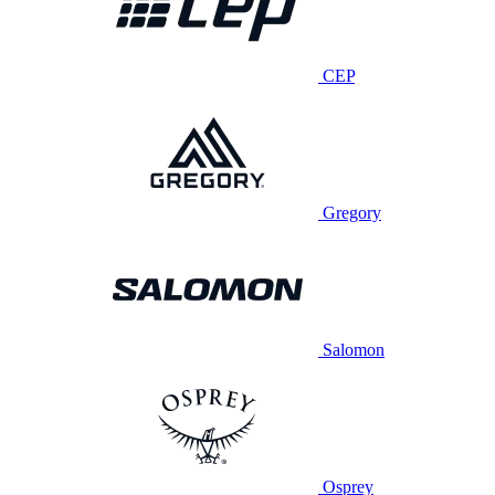
CEP
Gregory
Salomon
Osprey