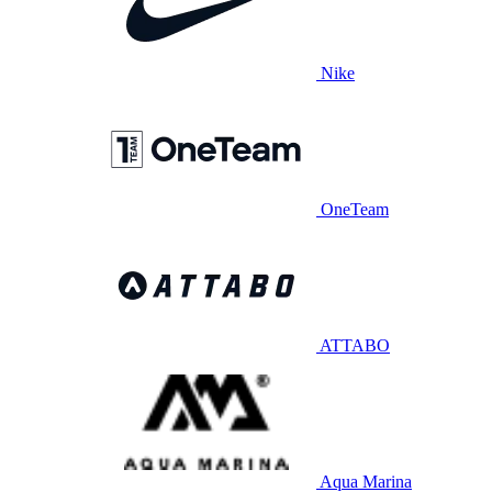
Nike
OneTeam
ATTABO
Aqua Marina