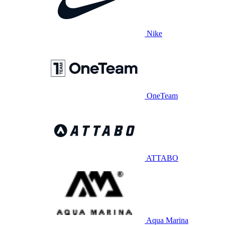
Nike
OneTeam
ATTABO
Aqua Marina