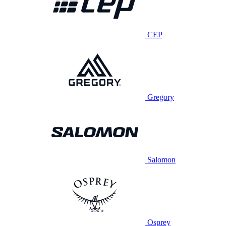
CEP
Gregory
Salomon
Osprey