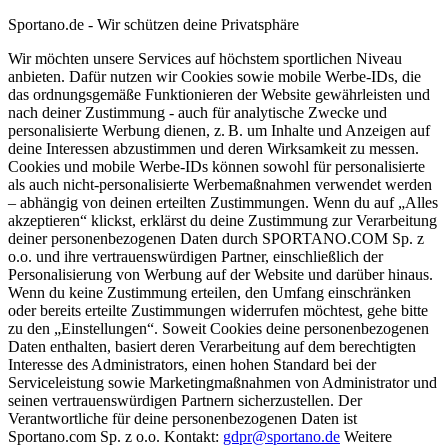
Sportano.de - Wir schützen deine Privatsphäre
Wir möchten unsere Services auf höchstem sportlichen Niveau
anbieten. Dafür nutzen wir Cookies sowie mobile Werbe-IDs, die
das ordnungsgemäße Funktionieren der Website gewährleisten und
nach deiner Zustimmung - auch für analytische Zwecke und
personalisierte Werbung dienen, z. B. um Inhalte und Anzeigen auf
deine Interessen abzustimmen und deren Wirksamkeit zu messen.
Cookies und mobile Werbe-IDs können sowohl für personalisierte
als auch nicht-personalisierte Werbemaßnahmen verwendet werden
– abhängig von deinen erteilten Zustimmungen. Wenn du auf „Alles
akzeptieren“ klickst, erklärst du deine Zustimmung zur Verarbeitung
deiner personenbezogenen Daten durch SPORTANO.COM Sp. z
o.o. und ihre vertrauenswürdigen Partner, einschließlich der
Personalisierung von Werbung auf der Website und darüber hinaus.
Wenn du keine Zustimmung erteilen, den Umfang einschränken
oder bereits erteilte Zustimmungen widerrufen möchtest, gehe bitte
zu den „Einstellungen“. Soweit Cookies deine personenbezogenen
Daten enthalten, basiert deren Verarbeitung auf dem berechtigten
Interesse des Administrators, einen hohen Standard bei der
Serviceleistung sowie Marketingmaßnahmen von Administrator und
seinen vertrauenswürdigen Partnern sicherzustellen. Der
Verantwortliche für deine personenbezogenen Daten ist
Sportano.com Sp. z o.o. Kontakt:
gdpr@sportano.de
Weitere