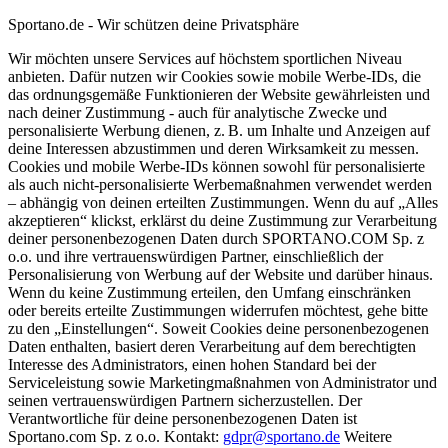
Sportano.de - Wir schützen deine Privatsphäre
Wir möchten unsere Services auf höchstem sportlichen Niveau
anbieten. Dafür nutzen wir Cookies sowie mobile Werbe-IDs, die
das ordnungsgemäße Funktionieren der Website gewährleisten und
nach deiner Zustimmung - auch für analytische Zwecke und
personalisierte Werbung dienen, z. B. um Inhalte und Anzeigen auf
deine Interessen abzustimmen und deren Wirksamkeit zu messen.
Cookies und mobile Werbe-IDs können sowohl für personalisierte
als auch nicht-personalisierte Werbemaßnahmen verwendet werden
– abhängig von deinen erteilten Zustimmungen. Wenn du auf „Alles
akzeptieren“ klickst, erklärst du deine Zustimmung zur Verarbeitung
deiner personenbezogenen Daten durch SPORTANO.COM Sp. z
o.o. und ihre vertrauenswürdigen Partner, einschließlich der
Personalisierung von Werbung auf der Website und darüber hinaus.
Wenn du keine Zustimmung erteilen, den Umfang einschränken
oder bereits erteilte Zustimmungen widerrufen möchtest, gehe bitte
zu den „Einstellungen“. Soweit Cookies deine personenbezogenen
Daten enthalten, basiert deren Verarbeitung auf dem berechtigten
Interesse des Administrators, einen hohen Standard bei der
Serviceleistung sowie Marketingmaßnahmen von Administrator und
seinen vertrauenswürdigen Partnern sicherzustellen. Der
Verantwortliche für deine personenbezogenen Daten ist
Sportano.com Sp. z o.o. Kontakt:
gdpr@sportano.de
Weitere