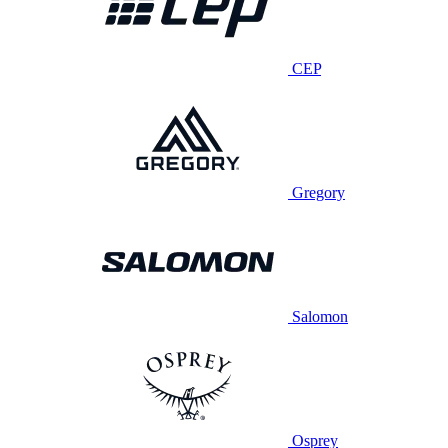
CEP
Gregory
Salomon
Osprey