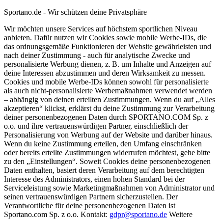
Sportano.de - Wir schützen deine Privatsphäre
Wir möchten unsere Services auf höchstem sportlichen Niveau
anbieten. Dafür nutzen wir Cookies sowie mobile Werbe-IDs, die
das ordnungsgemäße Funktionieren der Website gewährleisten und
nach deiner Zustimmung - auch für analytische Zwecke und
personalisierte Werbung dienen, z. B. um Inhalte und Anzeigen auf
deine Interessen abzustimmen und deren Wirksamkeit zu messen.
Cookies und mobile Werbe-IDs können sowohl für personalisierte
als auch nicht-personalisierte Werbemaßnahmen verwendet werden
– abhängig von deinen erteilten Zustimmungen. Wenn du auf „Alles
akzeptieren“ klickst, erklärst du deine Zustimmung zur Verarbeitung
deiner personenbezogenen Daten durch SPORTANO.COM Sp. z
o.o. und ihre vertrauenswürdigen Partner, einschließlich der
Personalisierung von Werbung auf der Website und darüber hinaus.
Wenn du keine Zustimmung erteilen, den Umfang einschränken
oder bereits erteilte Zustimmungen widerrufen möchtest, gehe bitte
zu den „Einstellungen“. Soweit Cookies deine personenbezogenen
Daten enthalten, basiert deren Verarbeitung auf dem berechtigten
Interesse des Administrators, einen hohen Standard bei der
Serviceleistung sowie Marketingmaßnahmen von Administrator und
seinen vertrauenswürdigen Partnern sicherzustellen. Der
Verantwortliche für deine personenbezogenen Daten ist
Sportano.com Sp. z o.o. Kontakt:
gdpr@sportano.de
Weitere