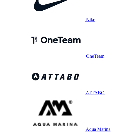
Nike
OneTeam
ATTABO
Aqua Marina