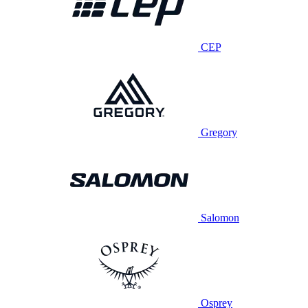
CEP
Gregory
Salomon
Osprey