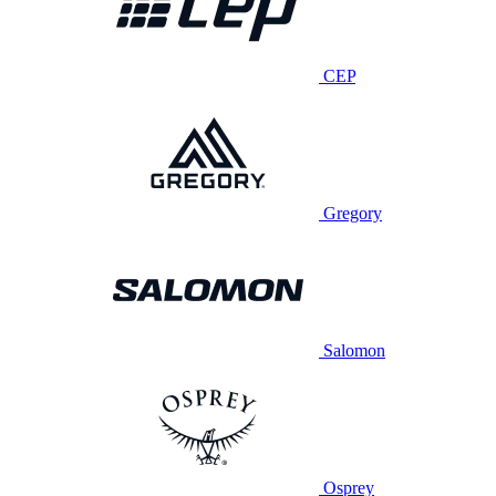
CEP
Gregory
Salomon
Osprey