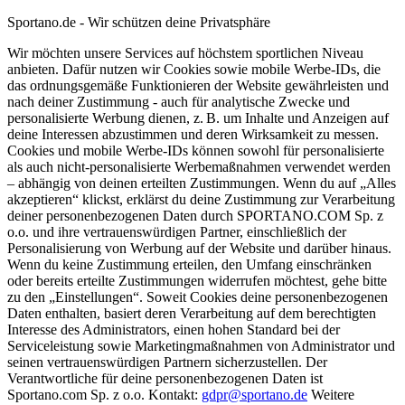
Sportano.de - Wir schützen deine Privatsphäre
Wir möchten unsere Services auf höchstem sportlichen Niveau
anbieten. Dafür nutzen wir Cookies sowie mobile Werbe-IDs, die
das ordnungsgemäße Funktionieren der Website gewährleisten und
nach deiner Zustimmung - auch für analytische Zwecke und
personalisierte Werbung dienen, z. B. um Inhalte und Anzeigen auf
deine Interessen abzustimmen und deren Wirksamkeit zu messen.
Cookies und mobile Werbe-IDs können sowohl für personalisierte
als auch nicht-personalisierte Werbemaßnahmen verwendet werden
– abhängig von deinen erteilten Zustimmungen. Wenn du auf „Alles
akzeptieren“ klickst, erklärst du deine Zustimmung zur Verarbeitung
deiner personenbezogenen Daten durch SPORTANO.COM Sp. z
o.o. und ihre vertrauenswürdigen Partner, einschließlich der
Personalisierung von Werbung auf der Website und darüber hinaus.
Wenn du keine Zustimmung erteilen, den Umfang einschränken
oder bereits erteilte Zustimmungen widerrufen möchtest, gehe bitte
zu den „Einstellungen“. Soweit Cookies deine personenbezogenen
Daten enthalten, basiert deren Verarbeitung auf dem berechtigten
Interesse des Administrators, einen hohen Standard bei der
Serviceleistung sowie Marketingmaßnahmen von Administrator und
seinen vertrauenswürdigen Partnern sicherzustellen. Der
Verantwortliche für deine personenbezogenen Daten ist
Sportano.com Sp. z o.o. Kontakt:
gdpr@sportano.de
Weitere