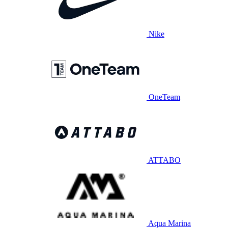
Nike
OneTeam
ATTABO
Aqua Marina