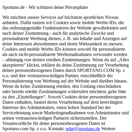
Sportano.de - Wir schützen deine Privatsphäre
Wir möchten unsere Services auf höchstem sportlichen Niveau
anbieten. Dafür nutzen wir Cookies sowie mobile Werbe-IDs, die
das ordnungsgemäße Funktionieren der Website gewährleisten und
nach deiner Zustimmung - auch für analytische Zwecke und
personalisierte Werbung dienen, z. B. um Inhalte und Anzeigen auf
deine Interessen abzustimmen und deren Wirksamkeit zu messen.
Cookies und mobile Werbe-IDs können sowohl für personalisierte
als auch nicht-personalisierte Werbemaßnahmen verwendet werden
– abhängig von deinen erteilten Zustimmungen. Wenn du auf „Alles
akzeptieren“ klickst, erklärst du deine Zustimmung zur Verarbeitung
deiner personenbezogenen Daten durch SPORTANO.COM Sp. z
o.o. und ihre vertrauenswürdigen Partner, einschließlich der
Personalisierung von Werbung auf der Website und darüber hinaus.
Wenn du keine Zustimmung erteilen, den Umfang einschränken
oder bereits erteilte Zustimmungen widerrufen möchtest, gehe bitte
zu den „Einstellungen“. Soweit Cookies deine personenbezogenen
Daten enthalten, basiert deren Verarbeitung auf dem berechtigten
Interesse des Administrators, einen hohen Standard bei der
Serviceleistung sowie Marketingmaßnahmen von Administrator und
seinen vertrauenswürdigen Partnern sicherzustellen. Der
Verantwortliche für deine personenbezogenen Daten ist
Sportano.com Sp. z o.o. Kontakt:
gdpr@sportano.de
Weitere