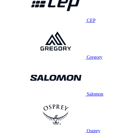
CEP
Gregory
Salomon
Osprey