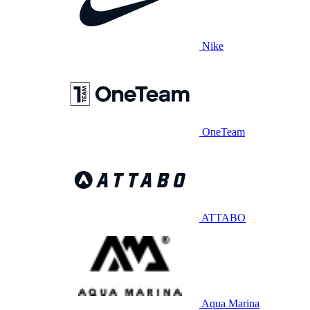
Nike
OneTeam
ATTABO
Aqua Marina