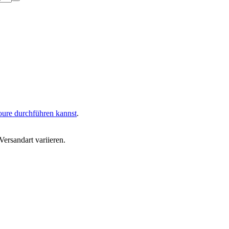
oure durchführen kannst
.
ersandart variieren.