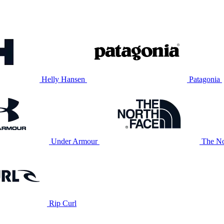
Helly Hansen
Patagonia
Under Armour
The No
Rip Curl