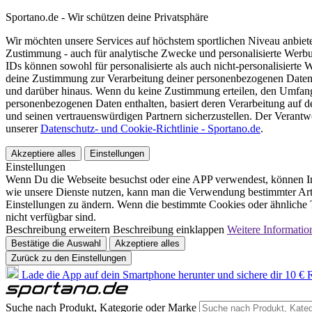
Sportano.de - Wir schützen deine Privatsphäre
Wir möchten unsere Services auf höchstem sportlichen Niveau anbie
Zustimmung - auch für analytische Zwecke und personalisierte Werb
IDs können sowohl für personalisierte als auch nicht-personalisiert
deine Zustimmung zur Verarbeitung deiner personenbezogenen Daten
und darüber hinaus. Wenn du keine Zustimmung erteilen, den Umfang 
personenbezogenen Daten enthalten, basiert deren Verarbeitung auf 
und seinen vertrauenswürdigen Partnern sicherzustellen. Der Verantw
unserer
Datenschutz- und Cookie-Richtlinie - Sportano.de
.
Akzeptiere alles
Einstellungen
Einstellungen
Wenn Du die Webseite besuchst oder eine APP verwendest, können In
wie unsere Dienste nutzen, kann man die Verwendung bestimmter Arte
Einstellungen zu ändern. Wenn die bestimmte Cookies oder ähnliche T
nicht verfügbar sind.
Beschreibung erweitern
Beschreibung einklappen
Weitere Informatio
Bestätige die Auswahl
Akzeptiere alles
Zurück zu den Einstellungen
Lade die App auf dein Smartphone herunter und sichere dir 10 € R
Suche nach Produkt, Kategorie oder Marke