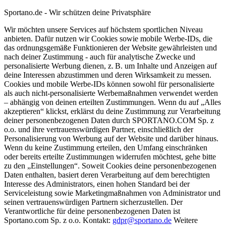
Sportano.de - Wir schützen deine Privatsphäre
Wir möchten unsere Services auf höchstem sportlichen Niveau
anbieten. Dafür nutzen wir Cookies sowie mobile Werbe-IDs, die
das ordnungsgemäße Funktionieren der Website gewährleisten und
nach deiner Zustimmung - auch für analytische Zwecke und
personalisierte Werbung dienen, z. B. um Inhalte und Anzeigen auf
deine Interessen abzustimmen und deren Wirksamkeit zu messen.
Cookies und mobile Werbe-IDs können sowohl für personalisierte
als auch nicht-personalisierte Werbemaßnahmen verwendet werden
– abhängig von deinen erteilten Zustimmungen. Wenn du auf „Alles
akzeptieren“ klickst, erklärst du deine Zustimmung zur Verarbeitung
deiner personenbezogenen Daten durch SPORTANO.COM Sp. z
o.o. und ihre vertrauenswürdigen Partner, einschließlich der
Personalisierung von Werbung auf der Website und darüber hinaus.
Wenn du keine Zustimmung erteilen, den Umfang einschränken
oder bereits erteilte Zustimmungen widerrufen möchtest, gehe bitte
zu den „Einstellungen“. Soweit Cookies deine personenbezogenen
Daten enthalten, basiert deren Verarbeitung auf dem berechtigten
Interesse des Administrators, einen hohen Standard bei der
Serviceleistung sowie Marketingmaßnahmen von Administrator und
seinen vertrauenswürdigen Partnern sicherzustellen. Der
Verantwortliche für deine personenbezogenen Daten ist
Sportano.com Sp. z o.o. Kontakt:
gdpr@sportano.de
Weitere