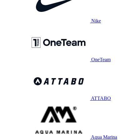
Nike
OneTeam
ATTABO
Aqua Marina