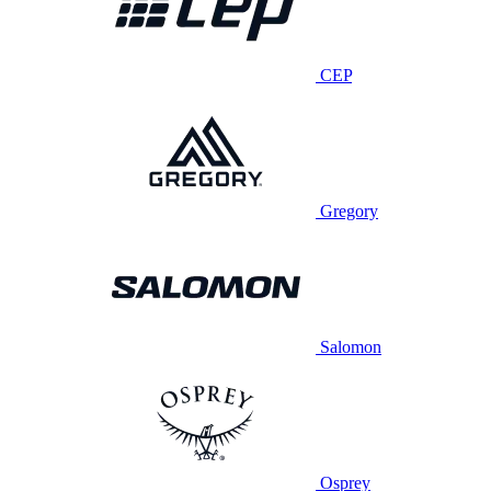
CEP
Gregory
Salomon
Osprey