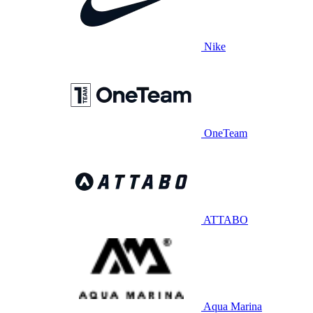
Nike
OneTeam
ATTABO
Aqua Marina