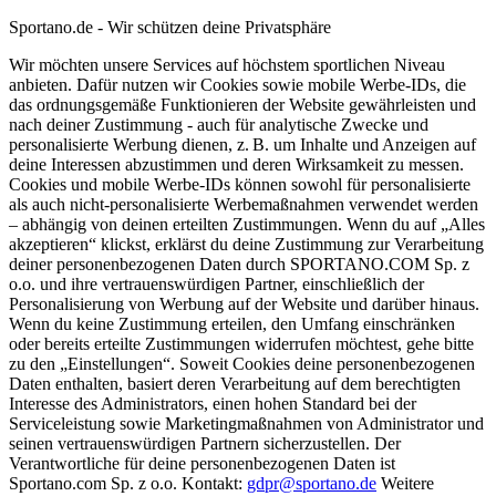
Sportano.de - Wir schützen deine Privatsphäre
Wir möchten unsere Services auf höchstem sportlichen Niveau
anbieten. Dafür nutzen wir Cookies sowie mobile Werbe-IDs, die
das ordnungsgemäße Funktionieren der Website gewährleisten und
nach deiner Zustimmung - auch für analytische Zwecke und
personalisierte Werbung dienen, z. B. um Inhalte und Anzeigen auf
deine Interessen abzustimmen und deren Wirksamkeit zu messen.
Cookies und mobile Werbe-IDs können sowohl für personalisierte
als auch nicht-personalisierte Werbemaßnahmen verwendet werden
– abhängig von deinen erteilten Zustimmungen. Wenn du auf „Alles
akzeptieren“ klickst, erklärst du deine Zustimmung zur Verarbeitung
deiner personenbezogenen Daten durch SPORTANO.COM Sp. z
o.o. und ihre vertrauenswürdigen Partner, einschließlich der
Personalisierung von Werbung auf der Website und darüber hinaus.
Wenn du keine Zustimmung erteilen, den Umfang einschränken
oder bereits erteilte Zustimmungen widerrufen möchtest, gehe bitte
zu den „Einstellungen“. Soweit Cookies deine personenbezogenen
Daten enthalten, basiert deren Verarbeitung auf dem berechtigten
Interesse des Administrators, einen hohen Standard bei der
Serviceleistung sowie Marketingmaßnahmen von Administrator und
seinen vertrauenswürdigen Partnern sicherzustellen. Der
Verantwortliche für deine personenbezogenen Daten ist
Sportano.com Sp. z o.o. Kontakt:
gdpr@sportano.de
Weitere