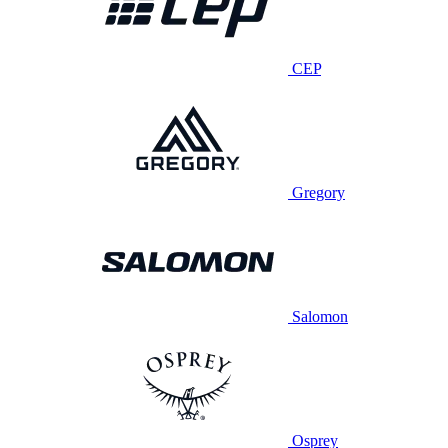
CEP
Gregory
Salomon
Osprey