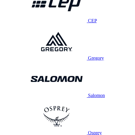
CEP
Gregory
Salomon
Osprey