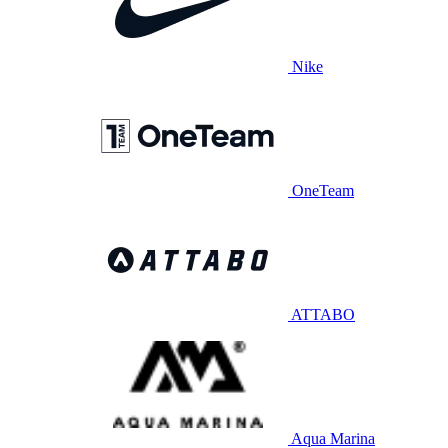
Nike
OneTeam
ATTABO
Aqua Marina