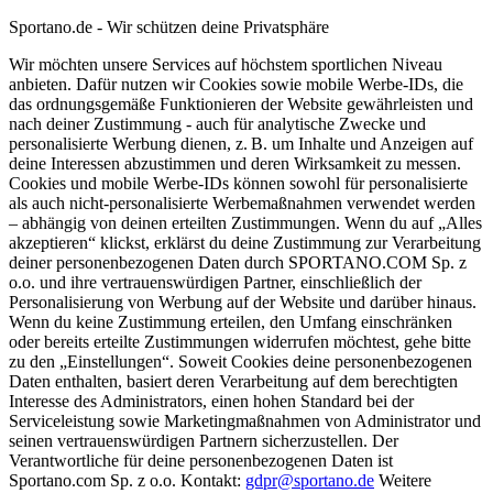
Sportano.de - Wir schützen deine Privatsphäre
Wir möchten unsere Services auf höchstem sportlichen Niveau
anbieten. Dafür nutzen wir Cookies sowie mobile Werbe-IDs, die
das ordnungsgemäße Funktionieren der Website gewährleisten und
nach deiner Zustimmung - auch für analytische Zwecke und
personalisierte Werbung dienen, z. B. um Inhalte und Anzeigen auf
deine Interessen abzustimmen und deren Wirksamkeit zu messen.
Cookies und mobile Werbe-IDs können sowohl für personalisierte
als auch nicht-personalisierte Werbemaßnahmen verwendet werden
– abhängig von deinen erteilten Zustimmungen. Wenn du auf „Alles
akzeptieren“ klickst, erklärst du deine Zustimmung zur Verarbeitung
deiner personenbezogenen Daten durch SPORTANO.COM Sp. z
o.o. und ihre vertrauenswürdigen Partner, einschließlich der
Personalisierung von Werbung auf der Website und darüber hinaus.
Wenn du keine Zustimmung erteilen, den Umfang einschränken
oder bereits erteilte Zustimmungen widerrufen möchtest, gehe bitte
zu den „Einstellungen“. Soweit Cookies deine personenbezogenen
Daten enthalten, basiert deren Verarbeitung auf dem berechtigten
Interesse des Administrators, einen hohen Standard bei der
Serviceleistung sowie Marketingmaßnahmen von Administrator und
seinen vertrauenswürdigen Partnern sicherzustellen. Der
Verantwortliche für deine personenbezogenen Daten ist
Sportano.com Sp. z o.o. Kontakt:
gdpr@sportano.de
Weitere