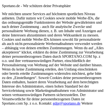
Sportano.de - Wir schützen deine Privatsphäre
Wir möchten unsere Services auf höchstem sportlichen Niveau
anbieten. Dafür nutzen wir Cookies sowie mobile Werbe-IDs, die
das ordnungsgemäße Funktionieren der Website gewährleisten und
nach deiner Zustimmung - auch für analytische Zwecke und
personalisierte Werbung dienen, z. B. um Inhalte und Anzeigen auf
deine Interessen abzustimmen und deren Wirksamkeit zu messen.
Cookies und mobile Werbe-IDs können sowohl für personalisierte
als auch nicht-personalisierte Werbemaßnahmen verwendet werden
– abhängig von deinen erteilten Zustimmungen. Wenn du auf „Alles
akzeptieren“ klickst, erklärst du deine Zustimmung zur Verarbeitung
deiner personenbezogenen Daten durch SPORTANO.COM Sp. z
o.o. und ihre vertrauenswürdigen Partner, einschließlich der
Personalisierung von Werbung auf der Website und darüber hinaus.
Wenn du keine Zustimmung erteilen, den Umfang einschränken
oder bereits erteilte Zustimmungen widerrufen möchtest, gehe bitte
zu den „Einstellungen“. Soweit Cookies deine personenbezogenen
Daten enthalten, basiert deren Verarbeitung auf dem berechtigten
Interesse des Administrators, einen hohen Standard bei der
Serviceleistung sowie Marketingmaßnahmen von Administrator und
seinen vertrauenswürdigen Partnern sicherzustellen. Der
Verantwortliche für deine personenbezogenen Daten ist
Sportano.com Sp. z o.o. Kontakt:
gdpr@sportano.de
Weitere