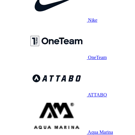
Nike
OneTeam
ATTABO
Aqua Marina