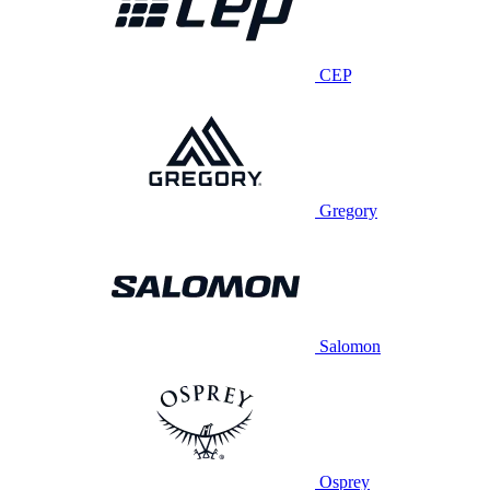
CEP
Gregory
Salomon
Osprey