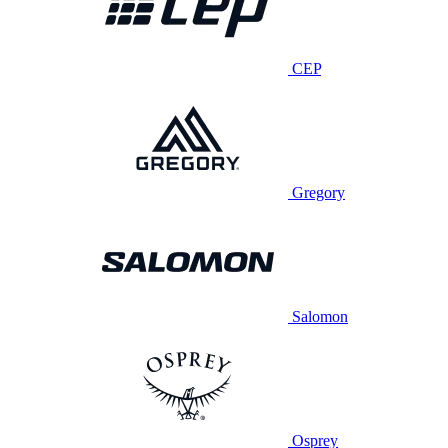
CEP
Gregory
Salomon
Osprey