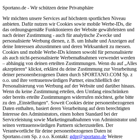
Sportano.de - Wir schützen deine Privatsphäre
Wir möchten unsere Services auf höchstem sportlichen Niveau
anbieten. Dafür nutzen wir Cookies sowie mobile Werbe-IDs, die
das ordnungsgemäße Funktionieren der Website gewährleisten und
nach deiner Zustimmung - auch für analytische Zwecke und
personalisierte Werbung dienen, z. B. um Inhalte und Anzeigen auf
deine Interessen abzustimmen und deren Wirksamkeit zu messen.
Cookies und mobile Werbe-IDs können sowohl für personalisierte
als auch nicht-personalisierte Werbemaßnahmen verwendet werden
– abhängig von deinen erteilten Zustimmungen. Wenn du auf „Alles
akzeptieren“ klickst, erklärst du deine Zustimmung zur Verarbeitung
deiner personenbezogenen Daten durch SPORTANO.COM Sp. z
o.o. und ihre vertrauenswürdigen Partner, einschließlich der
Personalisierung von Werbung auf der Website und darüber hinaus.
Wenn du keine Zustimmung erteilen, den Umfang einschränken
oder bereits erteilte Zustimmungen widerrufen möchtest, gehe bitte
zu den „Einstellungen“. Soweit Cookies deine personenbezogenen
Daten enthalten, basiert deren Verarbeitung auf dem berechtigten
Interesse des Administrators, einen hohen Standard bei der
Serviceleistung sowie Marketingmaßnahmen von Administrator und
seinen vertrauenswürdigen Partnern sicherzustellen. Der
Verantwortliche für deine personenbezogenen Daten ist
Sportano.com Sp. z o.o. Kontakt:
gdpr@sportano.de
Weitere