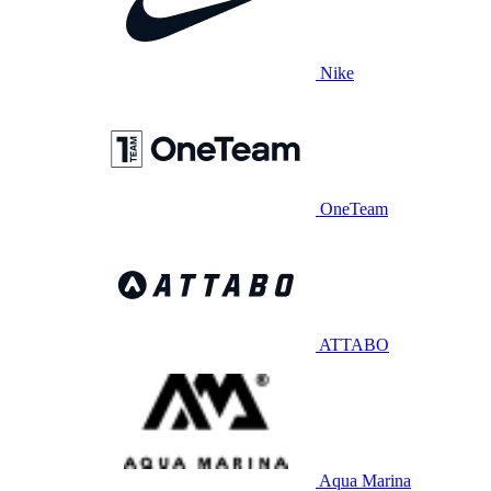
Nike
OneTeam
ATTABO
Aqua Marina