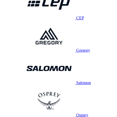
CEP
Gregory
Salomon
Osprey