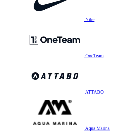
Nike
OneTeam
ATTABO
Aqua Marina