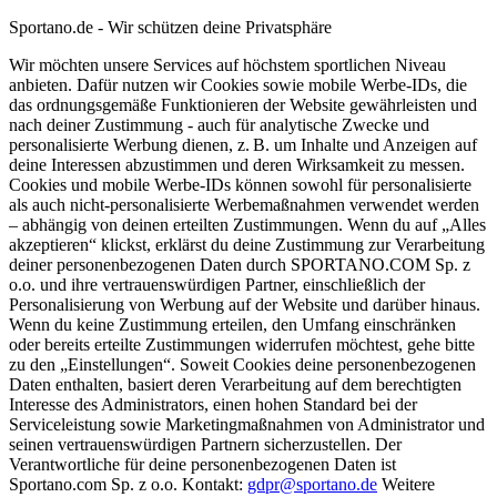
Sportano.de - Wir schützen deine Privatsphäre
Wir möchten unsere Services auf höchstem sportlichen Niveau
anbieten. Dafür nutzen wir Cookies sowie mobile Werbe-IDs, die
das ordnungsgemäße Funktionieren der Website gewährleisten und
nach deiner Zustimmung - auch für analytische Zwecke und
personalisierte Werbung dienen, z. B. um Inhalte und Anzeigen auf
deine Interessen abzustimmen und deren Wirksamkeit zu messen.
Cookies und mobile Werbe-IDs können sowohl für personalisierte
als auch nicht-personalisierte Werbemaßnahmen verwendet werden
– abhängig von deinen erteilten Zustimmungen. Wenn du auf „Alles
akzeptieren“ klickst, erklärst du deine Zustimmung zur Verarbeitung
deiner personenbezogenen Daten durch SPORTANO.COM Sp. z
o.o. und ihre vertrauenswürdigen Partner, einschließlich der
Personalisierung von Werbung auf der Website und darüber hinaus.
Wenn du keine Zustimmung erteilen, den Umfang einschränken
oder bereits erteilte Zustimmungen widerrufen möchtest, gehe bitte
zu den „Einstellungen“. Soweit Cookies deine personenbezogenen
Daten enthalten, basiert deren Verarbeitung auf dem berechtigten
Interesse des Administrators, einen hohen Standard bei der
Serviceleistung sowie Marketingmaßnahmen von Administrator und
seinen vertrauenswürdigen Partnern sicherzustellen. Der
Verantwortliche für deine personenbezogenen Daten ist
Sportano.com Sp. z o.o. Kontakt:
gdpr@sportano.de
Weitere