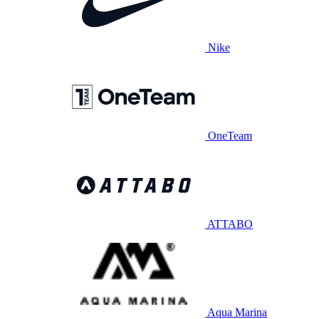
Nike
OneTeam
ATTABO
Aqua Marina