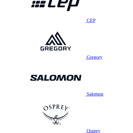
CEP
Gregory
Salomon
Osprey