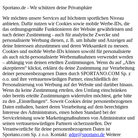
Sportano.de - Wir schützen deine Privatsphäre
Wir möchten unsere Services auf höchstem sportlichen Niveau
anbieten. Dafür nutzen wir Cookies sowie mobile Werbe-IDs, die
das ordnungsgemäße Funktionieren der Website gewährleisten und
nach deiner Zustimmung - auch für analytische Zwecke und
personalisierte Werbung dienen, z. B. um Inhalte und Anzeigen auf
deine Interessen abzustimmen und deren Wirksamkeit zu messen.
Cookies und mobile Werbe-IDs können sowohl für personalisierte
als auch nicht-personalisierte Werbemaßnahmen verwendet werden
– abhängig von deinen erteilten Zustimmungen. Wenn du auf „Alles
akzeptieren“ klickst, erklärst du deine Zustimmung zur Verarbeitung
deiner personenbezogenen Daten durch SPORTANO.COM Sp. z
o.o. und ihre vertrauenswürdigen Partner, einschließlich der
Personalisierung von Werbung auf der Website und darüber hinaus.
Wenn du keine Zustimmung erteilen, den Umfang einschränken
oder bereits erteilte Zustimmungen widerrufen möchtest, gehe bitte
zu den „Einstellungen“. Soweit Cookies deine personenbezogenen
Daten enthalten, basiert deren Verarbeitung auf dem berechtigten
Interesse des Administrators, einen hohen Standard bei der
Serviceleistung sowie Marketingmaßnahmen von Administrator und
seinen vertrauenswürdigen Partnern sicherzustellen. Der
Verantwortliche für deine personenbezogenen Daten ist
Sportano.com Sp. z o.o. Kontakt:
gdpr@sportano.de
Weitere