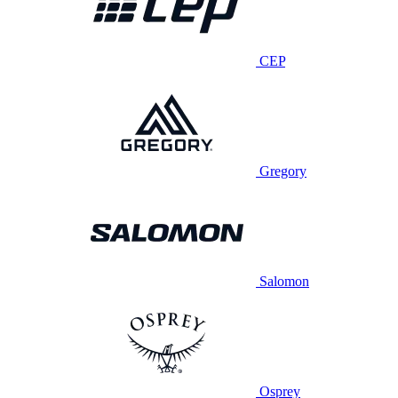
CEP
Gregory
Salomon
Osprey