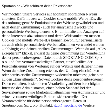
Sportano.de - Wir schützen deine Privatsphäre
Wir möchten unsere Services auf höchstem sportlichen Niveau
anbieten. Dafür nutzen wir Cookies sowie mobile Werbe-IDs, die
das ordnungsgemäße Funktionieren der Website gewährleisten und
nach deiner Zustimmung - auch für analytische Zwecke und
personalisierte Werbung dienen, z. B. um Inhalte und Anzeigen auf
deine Interessen abzustimmen und deren Wirksamkeit zu messen.
Cookies und mobile Werbe-IDs können sowohl für personalisierte
als auch nicht-personalisierte Werbemaßnahmen verwendet werden
– abhängig von deinen erteilten Zustimmungen. Wenn du auf „Alles
akzeptieren“ klickst, erklärst du deine Zustimmung zur Verarbeitung
deiner personenbezogenen Daten durch SPORTANO.COM Sp. z
o.o. und ihre vertrauenswürdigen Partner, einschließlich der
Personalisierung von Werbung auf der Website und darüber hinaus.
Wenn du keine Zustimmung erteilen, den Umfang einschränken
oder bereits erteilte Zustimmungen widerrufen möchtest, gehe bitte
zu den „Einstellungen“. Soweit Cookies deine personenbezogenen
Daten enthalten, basiert deren Verarbeitung auf dem berechtigten
Interesse des Administrators, einen hohen Standard bei der
Serviceleistung sowie Marketingmaßnahmen von Administrator und
seinen vertrauenswürdigen Partnern sicherzustellen. Der
Verantwortliche für deine personenbezogenen Daten ist
Sportano.com Sp. z o.o. Kontakt:
gdpr@sportano.de
Weitere