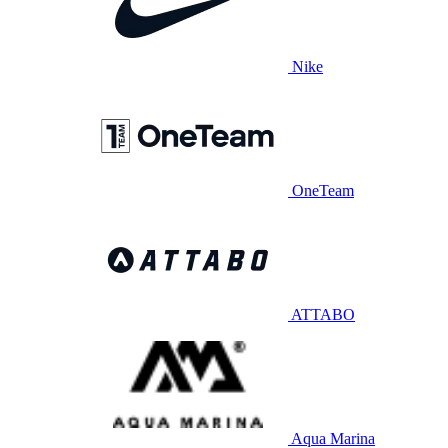
Nike
OneTeam
ATTABO
Aqua Marina