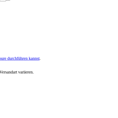
oure durchführen kannst
.
ersandart variieren.