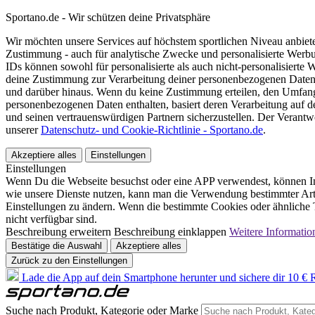
Sportano.de - Wir schützen deine Privatsphäre
Wir möchten unsere Services auf höchstem sportlichen Niveau anbie
Zustimmung - auch für analytische Zwecke und personalisierte Werb
IDs können sowohl für personalisierte als auch nicht-personalisiert
deine Zustimmung zur Verarbeitung deiner personenbezogenen Daten
und darüber hinaus. Wenn du keine Zustimmung erteilen, den Umfang 
personenbezogenen Daten enthalten, basiert deren Verarbeitung auf 
und seinen vertrauenswürdigen Partnern sicherzustellen. Der Verantw
unserer
Datenschutz- und Cookie-Richtlinie - Sportano.de
.
Akzeptiere alles
Einstellungen
Einstellungen
Wenn Du die Webseite besuchst oder eine APP verwendest, können In
wie unsere Dienste nutzen, kann man die Verwendung bestimmter Arte
Einstellungen zu ändern. Wenn die bestimmte Cookies oder ähnliche T
nicht verfügbar sind.
Beschreibung erweitern
Beschreibung einklappen
Weitere Informatio
Bestätige die Auswahl
Akzeptiere alles
Zurück zu den Einstellungen
Lade die App auf dein Smartphone herunter und sichere dir 10 € R
Suche nach Produkt, Kategorie oder Marke