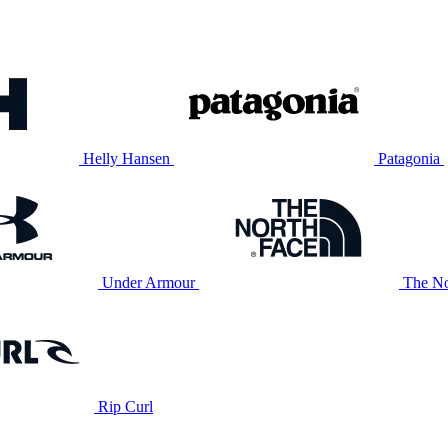
Helly Hansen
Patagonia
Under Armour
The No
Rip Curl