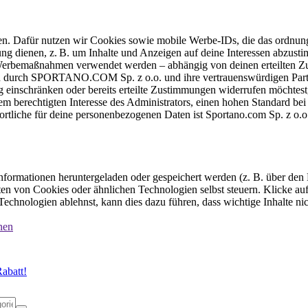
ten. Dafür nutzen wir Cookies sowie mobile Werbe-IDs, die das ordnun
ung dienen, z. B. um Inhalte und Anzeigen auf deine Interessen abzu
e Werbemaßnahmen verwendet werden – abhängig von deinen erteilten Zu
 durch SPORTANO.COM Sp. z o.o. und ihre vertrauenswürdigen Partner
einschränken oder bereits erteilte Zustimmungen widerrufen möchtest,
dem berechtigten Interesse des Administrators, einen hohen Standard b
ortliche für deine personenbezogenen Daten ist Sportano.com Sp. z o.
formationen heruntergeladen oder gespeichert werden (z. B. über den
n von Cookies oder ähnlichen Technologien selbst steuern. Klicke auf 
echnologien ablehnst, kann dies dazu führen, dass wichtige Inhalte n
nen
abatt!