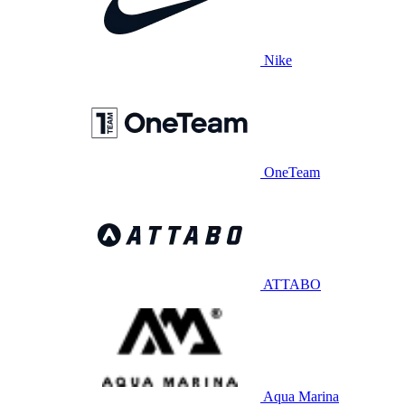
Nike
OneTeam
ATTABO
Aqua Marina