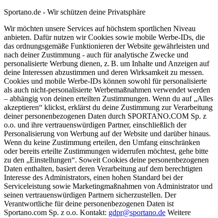
Sportano.de - Wir schützen deine Privatsphäre
Wir möchten unsere Services auf höchstem sportlichen Niveau
anbieten. Dafür nutzen wir Cookies sowie mobile Werbe-IDs, die
das ordnungsgemäße Funktionieren der Website gewährleisten und
nach deiner Zustimmung - auch für analytische Zwecke und
personalisierte Werbung dienen, z. B. um Inhalte und Anzeigen auf
deine Interessen abzustimmen und deren Wirksamkeit zu messen.
Cookies und mobile Werbe-IDs können sowohl für personalisierte
als auch nicht-personalisierte Werbemaßnahmen verwendet werden
– abhängig von deinen erteilten Zustimmungen. Wenn du auf „Alles
akzeptieren“ klickst, erklärst du deine Zustimmung zur Verarbeitung
deiner personenbezogenen Daten durch SPORTANO.COM Sp. z
o.o. und ihre vertrauenswürdigen Partner, einschließlich der
Personalisierung von Werbung auf der Website und darüber hinaus.
Wenn du keine Zustimmung erteilen, den Umfang einschränken
oder bereits erteilte Zustimmungen widerrufen möchtest, gehe bitte
zu den „Einstellungen“. Soweit Cookies deine personenbezogenen
Daten enthalten, basiert deren Verarbeitung auf dem berechtigten
Interesse des Administrators, einen hohen Standard bei der
Serviceleistung sowie Marketingmaßnahmen von Administrator und
seinen vertrauenswürdigen Partnern sicherzustellen. Der
Verantwortliche für deine personenbezogenen Daten ist
Sportano.com Sp. z o.o. Kontakt:
gdpr@sportano.de
Weitere