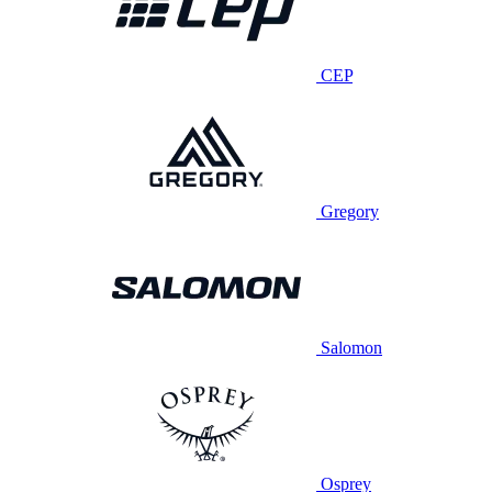
CEP
Gregory
Salomon
Osprey