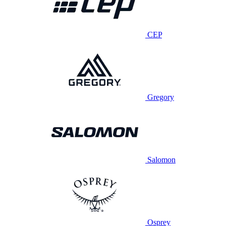
CEP
Gregory
Salomon
Osprey