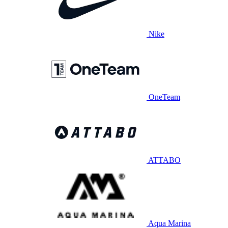
Nike
OneTeam
ATTABO
Aqua Marina