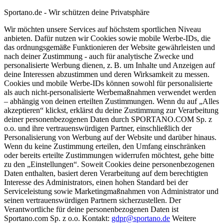
Sportano.de - Wir schützen deine Privatsphäre
Wir möchten unsere Services auf höchstem sportlichen Niveau
anbieten. Dafür nutzen wir Cookies sowie mobile Werbe-IDs, die
das ordnungsgemäße Funktionieren der Website gewährleisten und
nach deiner Zustimmung - auch für analytische Zwecke und
personalisierte Werbung dienen, z. B. um Inhalte und Anzeigen auf
deine Interessen abzustimmen und deren Wirksamkeit zu messen.
Cookies und mobile Werbe-IDs können sowohl für personalisierte
als auch nicht-personalisierte Werbemaßnahmen verwendet werden
– abhängig von deinen erteilten Zustimmungen. Wenn du auf „Alles
akzeptieren“ klickst, erklärst du deine Zustimmung zur Verarbeitung
deiner personenbezogenen Daten durch SPORTANO.COM Sp. z
o.o. und ihre vertrauenswürdigen Partner, einschließlich der
Personalisierung von Werbung auf der Website und darüber hinaus.
Wenn du keine Zustimmung erteilen, den Umfang einschränken
oder bereits erteilte Zustimmungen widerrufen möchtest, gehe bitte
zu den „Einstellungen“. Soweit Cookies deine personenbezogenen
Daten enthalten, basiert deren Verarbeitung auf dem berechtigten
Interesse des Administrators, einen hohen Standard bei der
Serviceleistung sowie Marketingmaßnahmen von Administrator und
seinen vertrauenswürdigen Partnern sicherzustellen. Der
Verantwortliche für deine personenbezogenen Daten ist
Sportano.com Sp. z o.o. Kontakt:
gdpr@sportano.de
Weitere