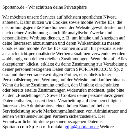
Sportano.de - Wir schützen deine Privatsphäre
Wir möchten unsere Services auf höchstem sportlichen Niveau
anbieten. Dafür nutzen wir Cookies sowie mobile Werbe-IDs, die
das ordnungsgemäße Funktionieren der Website gewährleisten und
nach deiner Zustimmung - auch für analytische Zwecke und
personalisierte Werbung dienen, z. B. um Inhalte und Anzeigen auf
deine Interessen abzustimmen und deren Wirksamkeit zu messen.
Cookies und mobile Werbe-IDs können sowohl für personalisierte
als auch nicht-personalisierte Werbemaßnahmen verwendet werden
– abhängig von deinen erteilten Zustimmungen. Wenn du auf „Alles
akzeptieren“ klickst, erklärst du deine Zustimmung zur Verarbeitung
deiner personenbezogenen Daten durch SPORTANO.COM Sp. z
o.o. und ihre vertrauenswürdigen Partner, einschließlich der
Personalisierung von Werbung auf der Website und darüber hinaus.
Wenn du keine Zustimmung erteilen, den Umfang einschränken
oder bereits erteilte Zustimmungen widerrufen möchtest, gehe bitte
zu den „Einstellungen“. Soweit Cookies deine personenbezogenen
Daten enthalten, basiert deren Verarbeitung auf dem berechtigten
Interesse des Administrators, einen hohen Standard bei der
Serviceleistung sowie Marketingmaßnahmen von Administrator und
seinen vertrauenswürdigen Partnern sicherzustellen. Der
Verantwortliche für deine personenbezogenen Daten ist
Sportano.com Sp. z o.o. Kontakt:
gdpr@sportano.de
Weitere