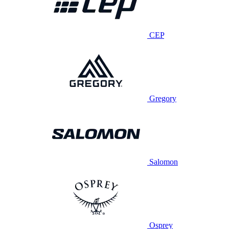
CEP
Gregory
Salomon
Osprey