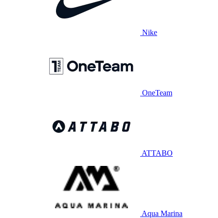
Nike
OneTeam
ATTABO
Aqua Marina