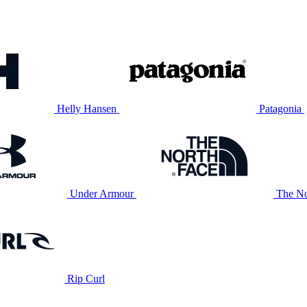
Helly Hansen
Patagonia
Under Armour
The No
Rip Curl