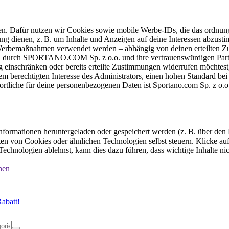
ten. Dafür nutzen wir Cookies sowie mobile Werbe-IDs, die das ordnun
ung dienen, z. B. um Inhalte und Anzeigen auf deine Interessen abzu
e Werbemaßnahmen verwendet werden – abhängig von deinen erteilten Zu
 durch SPORTANO.COM Sp. z o.o. und ihre vertrauenswürdigen Partner
einschränken oder bereits erteilte Zustimmungen widerrufen möchtest,
dem berechtigten Interesse des Administrators, einen hohen Standard b
ortliche für deine personenbezogenen Daten ist Sportano.com Sp. z o.
formationen heruntergeladen oder gespeichert werden (z. B. über den
n von Cookies oder ähnlichen Technologien selbst steuern. Klicke auf 
echnologien ablehnst, kann dies dazu führen, dass wichtige Inhalte n
nen
abatt!