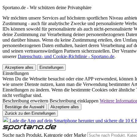
Sportano.de - Wir schützen deine Privatsphäre
Wir möchten unsere Services auf höchstem sportlichen Niveau anbie
Zustimmung - auch für analytische Zwecke und personalisierte Werb
IDs können sowohl für personalisierte als auch nicht-personalisiert
deine Zustimmung zur Verarbeitung deiner personenbezogenen Daten
und darüber hinaus. Wenn du keine Zustimmung erteilen, den Umfang 
personenbezogenen Daten enthalten, basiert deren Verarbeitung auf 
und seinen vertrauenswürdigen Partnern sicherzustellen. Der Verantw
unserer
Datenschutz- und Cookie-Richtlinie - Sportano.de
.
Akzeptiere alles
Einstellungen
Einstellungen
Wenn Du die Webseite besuchst oder eine APP verwendest, können In
wie unsere Dienste nutzen, kann man die Verwendung bestimmter Arte
Einstellungen zu ändern. Wenn die bestimmte Cookies oder ähnliche T
nicht verfügbar sind.
Beschreibung erweitern
Beschreibung einklappen
Weitere Informatio
Bestätige die Auswahl
Akzeptiere alles
Zurück zu den Einstellungen
Lade die App auf dein Smartphone herunter und sichere dir 10 € R
Suche nach Produkt, Kategorie oder Marke