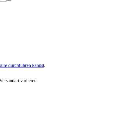
oure durchführen kannst
.
ersandart variieren.