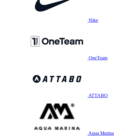
Nike
OneTeam
ATTABO
Aqua Marina