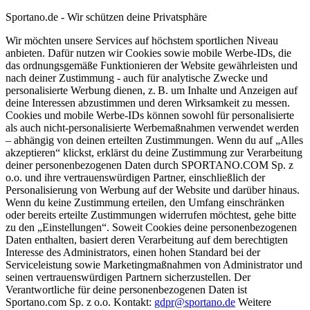
Sportano.de - Wir schützen deine Privatsphäre
Wir möchten unsere Services auf höchstem sportlichen Niveau
anbieten. Dafür nutzen wir Cookies sowie mobile Werbe-IDs, die
das ordnungsgemäße Funktionieren der Website gewährleisten und
nach deiner Zustimmung - auch für analytische Zwecke und
personalisierte Werbung dienen, z. B. um Inhalte und Anzeigen auf
deine Interessen abzustimmen und deren Wirksamkeit zu messen.
Cookies und mobile Werbe-IDs können sowohl für personalisierte
als auch nicht-personalisierte Werbemaßnahmen verwendet werden
– abhängig von deinen erteilten Zustimmungen. Wenn du auf „Alles
akzeptieren“ klickst, erklärst du deine Zustimmung zur Verarbeitung
deiner personenbezogenen Daten durch SPORTANO.COM Sp. z
o.o. und ihre vertrauenswürdigen Partner, einschließlich der
Personalisierung von Werbung auf der Website und darüber hinaus.
Wenn du keine Zustimmung erteilen, den Umfang einschränken
oder bereits erteilte Zustimmungen widerrufen möchtest, gehe bitte
zu den „Einstellungen“. Soweit Cookies deine personenbezogenen
Daten enthalten, basiert deren Verarbeitung auf dem berechtigten
Interesse des Administrators, einen hohen Standard bei der
Serviceleistung sowie Marketingmaßnahmen von Administrator und
seinen vertrauenswürdigen Partnern sicherzustellen. Der
Verantwortliche für deine personenbezogenen Daten ist
Sportano.com Sp. z o.o. Kontakt:
gdpr@sportano.de
Weitere