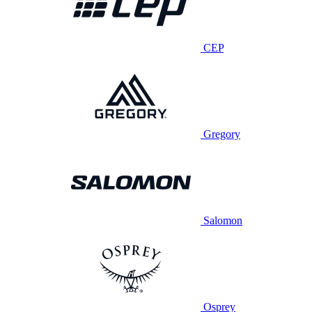
CEP
Gregory
Salomon
Osprey