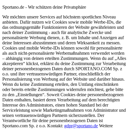
Sportano.de - Wir schützen deine Privatsphäre
Wir möchten unsere Services auf höchstem sportlichen Niveau
anbieten. Dafür nutzen wir Cookies sowie mobile Werbe-IDs, die
das ordnungsgemäße Funktionieren der Website gewährleisten und
nach deiner Zustimmung - auch für analytische Zwecke und
personalisierte Werbung dienen, z. B. um Inhalte und Anzeigen auf
deine Interessen abzustimmen und deren Wirksamkeit zu messen.
Cookies und mobile Werbe-IDs können sowohl für personalisierte
als auch nicht-personalisierte Werbemaßnahmen verwendet werden
– abhängig von deinen erteilten Zustimmungen. Wenn du auf „Alles
akzeptieren“ klickst, erklärst du deine Zustimmung zur Verarbeitung
deiner personenbezogenen Daten durch SPORTANO.COM Sp. z
o.o. und ihre vertrauenswürdigen Partner, einschließlich der
Personalisierung von Werbung auf der Website und darüber hinaus.
Wenn du keine Zustimmung erteilen, den Umfang einschränken
oder bereits erteilte Zustimmungen widerrufen möchtest, gehe bitte
zu den „Einstellungen“. Soweit Cookies deine personenbezogenen
Daten enthalten, basiert deren Verarbeitung auf dem berechtigten
Interesse des Administrators, einen hohen Standard bei der
Serviceleistung sowie Marketingmaßnahmen von Administrator und
seinen vertrauenswürdigen Partnern sicherzustellen. Der
Verantwortliche für deine personenbezogenen Daten ist
Sportano.com Sp. z o.o. Kontakt:
gdpr@sportano.de
Weitere