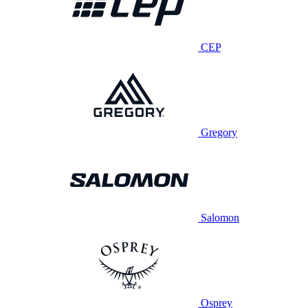
CEP
Gregory
Salomon
Osprey