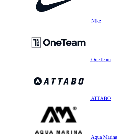
Nike
OneTeam
ATTABO
Aqua Marina