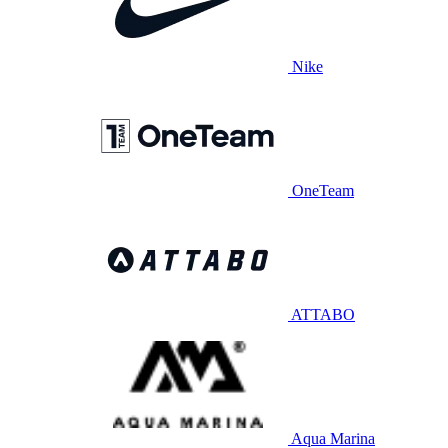
Nike
OneTeam
ATTABO
Aqua Marina