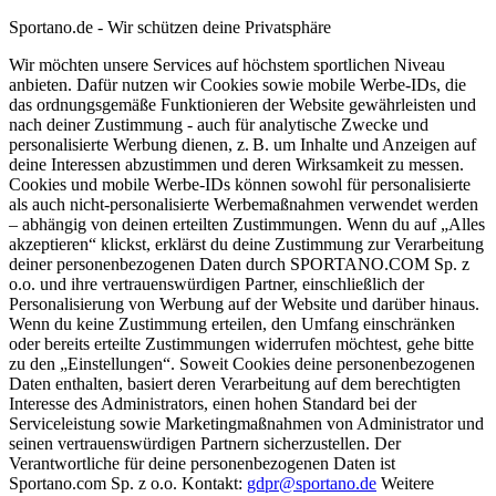
Sportano.de - Wir schützen deine Privatsphäre
Wir möchten unsere Services auf höchstem sportlichen Niveau
anbieten. Dafür nutzen wir Cookies sowie mobile Werbe-IDs, die
das ordnungsgemäße Funktionieren der Website gewährleisten und
nach deiner Zustimmung - auch für analytische Zwecke und
personalisierte Werbung dienen, z. B. um Inhalte und Anzeigen auf
deine Interessen abzustimmen und deren Wirksamkeit zu messen.
Cookies und mobile Werbe-IDs können sowohl für personalisierte
als auch nicht-personalisierte Werbemaßnahmen verwendet werden
– abhängig von deinen erteilten Zustimmungen. Wenn du auf „Alles
akzeptieren“ klickst, erklärst du deine Zustimmung zur Verarbeitung
deiner personenbezogenen Daten durch SPORTANO.COM Sp. z
o.o. und ihre vertrauenswürdigen Partner, einschließlich der
Personalisierung von Werbung auf der Website und darüber hinaus.
Wenn du keine Zustimmung erteilen, den Umfang einschränken
oder bereits erteilte Zustimmungen widerrufen möchtest, gehe bitte
zu den „Einstellungen“. Soweit Cookies deine personenbezogenen
Daten enthalten, basiert deren Verarbeitung auf dem berechtigten
Interesse des Administrators, einen hohen Standard bei der
Serviceleistung sowie Marketingmaßnahmen von Administrator und
seinen vertrauenswürdigen Partnern sicherzustellen. Der
Verantwortliche für deine personenbezogenen Daten ist
Sportano.com Sp. z o.o. Kontakt:
gdpr@sportano.de
Weitere