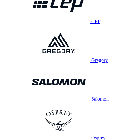
CEP
Gregory
Salomon
Osprey