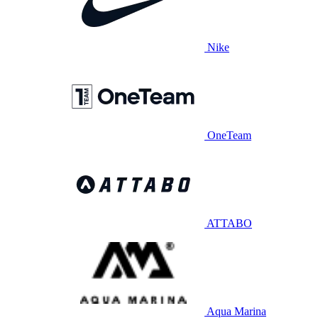
Nike
OneTeam
ATTABO
Aqua Marina