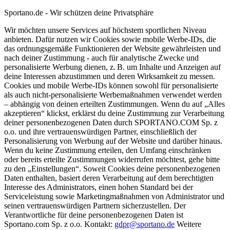
Sportano.de - Wir schützen deine Privatsphäre
Wir möchten unsere Services auf höchstem sportlichen Niveau
anbieten. Dafür nutzen wir Cookies sowie mobile Werbe-IDs, die
das ordnungsgemäße Funktionieren der Website gewährleisten und
nach deiner Zustimmung - auch für analytische Zwecke und
personalisierte Werbung dienen, z. B. um Inhalte und Anzeigen auf
deine Interessen abzustimmen und deren Wirksamkeit zu messen.
Cookies und mobile Werbe-IDs können sowohl für personalisierte
als auch nicht-personalisierte Werbemaßnahmen verwendet werden
– abhängig von deinen erteilten Zustimmungen. Wenn du auf „Alles
akzeptieren“ klickst, erklärst du deine Zustimmung zur Verarbeitung
deiner personenbezogenen Daten durch SPORTANO.COM Sp. z
o.o. und ihre vertrauenswürdigen Partner, einschließlich der
Personalisierung von Werbung auf der Website und darüber hinaus.
Wenn du keine Zustimmung erteilen, den Umfang einschränken
oder bereits erteilte Zustimmungen widerrufen möchtest, gehe bitte
zu den „Einstellungen“. Soweit Cookies deine personenbezogenen
Daten enthalten, basiert deren Verarbeitung auf dem berechtigten
Interesse des Administrators, einen hohen Standard bei der
Serviceleistung sowie Marketingmaßnahmen von Administrator und
seinen vertrauenswürdigen Partnern sicherzustellen. Der
Verantwortliche für deine personenbezogenen Daten ist
Sportano.com Sp. z o.o. Kontakt:
gdpr@sportano.de
Weitere