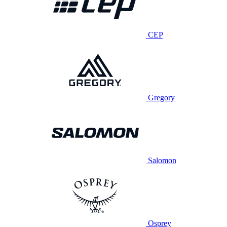
CEP
Gregory
Salomon
Osprey