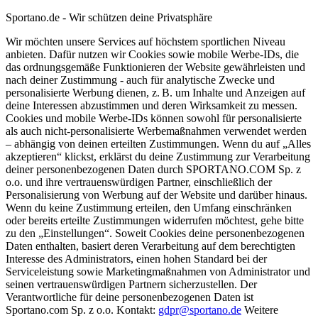
Sportano.de - Wir schützen deine Privatsphäre
Wir möchten unsere Services auf höchstem sportlichen Niveau
anbieten. Dafür nutzen wir Cookies sowie mobile Werbe-IDs, die
das ordnungsgemäße Funktionieren der Website gewährleisten und
nach deiner Zustimmung - auch für analytische Zwecke und
personalisierte Werbung dienen, z. B. um Inhalte und Anzeigen auf
deine Interessen abzustimmen und deren Wirksamkeit zu messen.
Cookies und mobile Werbe-IDs können sowohl für personalisierte
als auch nicht-personalisierte Werbemaßnahmen verwendet werden
– abhängig von deinen erteilten Zustimmungen. Wenn du auf „Alles
akzeptieren“ klickst, erklärst du deine Zustimmung zur Verarbeitung
deiner personenbezogenen Daten durch SPORTANO.COM Sp. z
o.o. und ihre vertrauenswürdigen Partner, einschließlich der
Personalisierung von Werbung auf der Website und darüber hinaus.
Wenn du keine Zustimmung erteilen, den Umfang einschränken
oder bereits erteilte Zustimmungen widerrufen möchtest, gehe bitte
zu den „Einstellungen“. Soweit Cookies deine personenbezogenen
Daten enthalten, basiert deren Verarbeitung auf dem berechtigten
Interesse des Administrators, einen hohen Standard bei der
Serviceleistung sowie Marketingmaßnahmen von Administrator und
seinen vertrauenswürdigen Partnern sicherzustellen. Der
Verantwortliche für deine personenbezogenen Daten ist
Sportano.com Sp. z o.o. Kontakt:
gdpr@sportano.de
Weitere