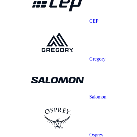
CEP
Gregory
Salomon
Osprey