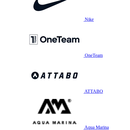
Nike
OneTeam
ATTABO
Aqua Marina