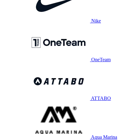
Nike
OneTeam
ATTABO
Aqua Marina