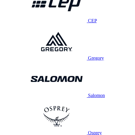
CEP
Gregory
Salomon
Osprey