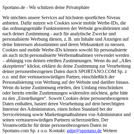
Sportano.de - Wir schützen deine Privatsphäre
Wir möchten unsere Services auf höchstem sportlichen Niveau
anbieten. Dafür nutzen wir Cookies sowie mobile Werbe-IDs, die
das ordnungsgemäße Funktionieren der Website gewährleisten und
nach deiner Zustimmung - auch für analytische Zwecke und
personalisierte Werbung dienen, z. B. um Inhalte und Anzeigen auf
deine Interessen abzustimmen und deren Wirksamkeit zu messen.
Cookies und mobile Werbe-IDs können sowohl für personalisierte
als auch nicht-personalisierte Werbemaßnahmen verwendet werden
– abhängig von deinen erteilten Zustimmungen. Wenn du auf „Alles
akzeptieren“ klickst, erklärst du deine Zustimmung zur Verarbeitung
deiner personenbezogenen Daten durch SPORTANO.COM Sp. z
o.o. und ihre vertrauenswürdigen Partner, einschließlich der
Personalisierung von Werbung auf der Website und darüber hinaus.
Wenn du keine Zustimmung erteilen, den Umfang einschränken
oder bereits erteilte Zustimmungen widerrufen möchtest, gehe bitte
zu den „Einstellungen“. Soweit Cookies deine personenbezogenen
Daten enthalten, basiert deren Verarbeitung auf dem berechtigten
Interesse des Administrators, einen hohen Standard bei der
Serviceleistung sowie Marketingmaßnahmen von Administrator und
seinen vertrauenswürdigen Partnern sicherzustellen. Der
Verantwortliche für deine personenbezogenen Daten ist
Sportano.com Sp. z o.o. Kontakt:
gdpr@sportano.de
Weitere