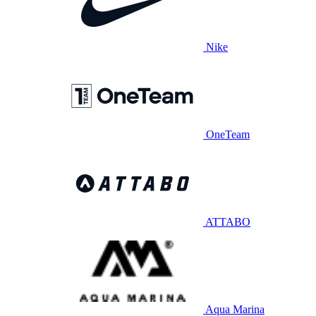
Nike
OneTeam
ATTABO
Aqua Marina