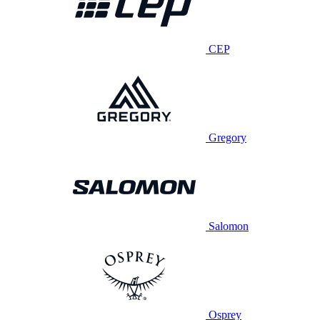
CEP
Gregory
Salomon
Osprey