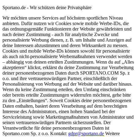
Sportano.de - Wir schützen deine Privatsphäre
Wir möchten unsere Services auf höchstem sportlichen Niveau
anbieten. Dafür nutzen wir Cookies sowie mobile Werbe-IDs, die
das ordnungsgemäße Funktionieren der Website gewährleisten und
nach deiner Zustimmung - auch für analytische Zwecke und
personalisierte Werbung dienen, z. B. um Inhalte und Anzeigen auf
deine Interessen abzustimmen und deren Wirksamkeit zu messen.
Cookies und mobile Werbe-IDs können sowohl für personalisierte
als auch nicht-personalisierte Werbemaßnahmen verwendet werden
– abhängig von deinen erteilten Zustimmungen. Wenn du auf „Alles
akzeptieren“ klickst, erklärst du deine Zustimmung zur Verarbeitung
deiner personenbezogenen Daten durch SPORTANO.COM Sp. z
o.o. und ihre vertrauenswürdigen Partner, einschließlich der
Personalisierung von Werbung auf der Website und darüber hinaus.
Wenn du keine Zustimmung erteilen, den Umfang einschränken
oder bereits erteilte Zustimmungen widerrufen möchtest, gehe bitte
zu den „Einstellungen“. Soweit Cookies deine personenbezogenen
Daten enthalten, basiert deren Verarbeitung auf dem berechtigten
Interesse des Administrators, einen hohen Standard bei der
Serviceleistung sowie Marketingmaßnahmen von Administrator und
seinen vertrauenswürdigen Partnern sicherzustellen. Der
Verantwortliche für deine personenbezogenen Daten ist
Sportano.com Sp. z o.o. Kontakt:
gdpr@sportano.de
Weitere