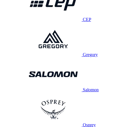
CEP
Gregory
Salomon
Osprey