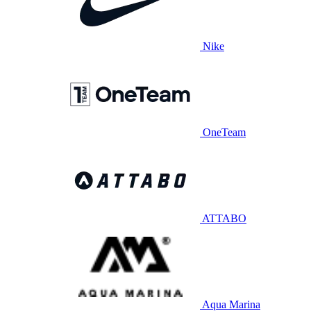
Nike
OneTeam
ATTABO
Aqua Marina