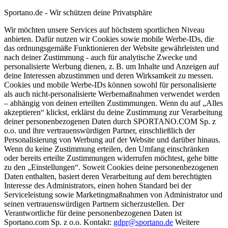
Sportano.de - Wir schützen deine Privatsphäre
Wir möchten unsere Services auf höchstem sportlichen Niveau
anbieten. Dafür nutzen wir Cookies sowie mobile Werbe-IDs, die
das ordnungsgemäße Funktionieren der Website gewährleisten und
nach deiner Zustimmung - auch für analytische Zwecke und
personalisierte Werbung dienen, z. B. um Inhalte und Anzeigen auf
deine Interessen abzustimmen und deren Wirksamkeit zu messen.
Cookies und mobile Werbe-IDs können sowohl für personalisierte
als auch nicht-personalisierte Werbemaßnahmen verwendet werden
– abhängig von deinen erteilten Zustimmungen. Wenn du auf „Alles
akzeptieren“ klickst, erklärst du deine Zustimmung zur Verarbeitung
deiner personenbezogenen Daten durch SPORTANO.COM Sp. z
o.o. und ihre vertrauenswürdigen Partner, einschließlich der
Personalisierung von Werbung auf der Website und darüber hinaus.
Wenn du keine Zustimmung erteilen, den Umfang einschränken
oder bereits erteilte Zustimmungen widerrufen möchtest, gehe bitte
zu den „Einstellungen“. Soweit Cookies deine personenbezogenen
Daten enthalten, basiert deren Verarbeitung auf dem berechtigten
Interesse des Administrators, einen hohen Standard bei der
Serviceleistung sowie Marketingmaßnahmen von Administrator und
seinen vertrauenswürdigen Partnern sicherzustellen. Der
Verantwortliche für deine personenbezogenen Daten ist
Sportano.com Sp. z o.o. Kontakt:
gdpr@sportano.de
Weitere