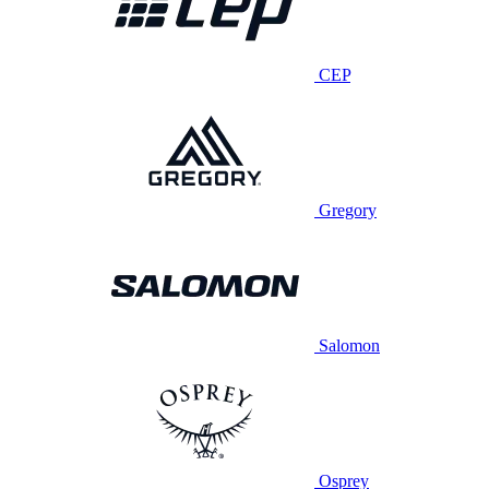
CEP
Gregory
Salomon
Osprey