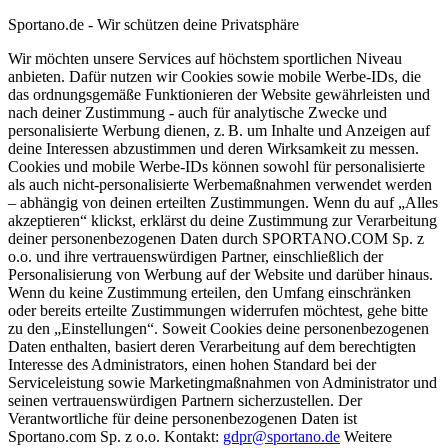
Sportano.de - Wir schützen deine Privatsphäre
Wir möchten unsere Services auf höchstem sportlichen Niveau
anbieten. Dafür nutzen wir Cookies sowie mobile Werbe-IDs, die
das ordnungsgemäße Funktionieren der Website gewährleisten und
nach deiner Zustimmung - auch für analytische Zwecke und
personalisierte Werbung dienen, z. B. um Inhalte und Anzeigen auf
deine Interessen abzustimmen und deren Wirksamkeit zu messen.
Cookies und mobile Werbe-IDs können sowohl für personalisierte
als auch nicht-personalisierte Werbemaßnahmen verwendet werden
– abhängig von deinen erteilten Zustimmungen. Wenn du auf „Alles
akzeptieren“ klickst, erklärst du deine Zustimmung zur Verarbeitung
deiner personenbezogenen Daten durch SPORTANO.COM Sp. z
o.o. und ihre vertrauenswürdigen Partner, einschließlich der
Personalisierung von Werbung auf der Website und darüber hinaus.
Wenn du keine Zustimmung erteilen, den Umfang einschränken
oder bereits erteilte Zustimmungen widerrufen möchtest, gehe bitte
zu den „Einstellungen“. Soweit Cookies deine personenbezogenen
Daten enthalten, basiert deren Verarbeitung auf dem berechtigten
Interesse des Administrators, einen hohen Standard bei der
Serviceleistung sowie Marketingmaßnahmen von Administrator und
seinen vertrauenswürdigen Partnern sicherzustellen. Der
Verantwortliche für deine personenbezogenen Daten ist
Sportano.com Sp. z o.o. Kontakt:
gdpr@sportano.de
Weitere