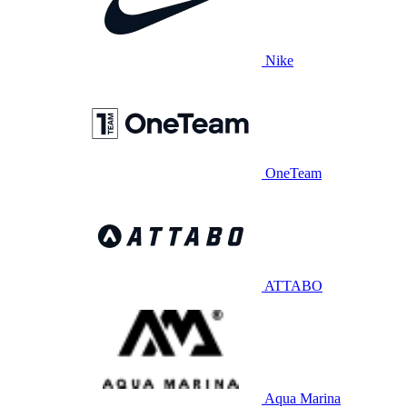
Nike
OneTeam
ATTABO
Aqua Marina