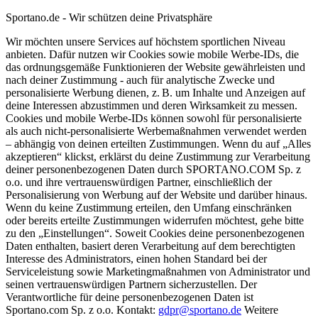
Sportano.de - Wir schützen deine Privatsphäre
Wir möchten unsere Services auf höchstem sportlichen Niveau
anbieten. Dafür nutzen wir Cookies sowie mobile Werbe-IDs, die
das ordnungsgemäße Funktionieren der Website gewährleisten und
nach deiner Zustimmung - auch für analytische Zwecke und
personalisierte Werbung dienen, z. B. um Inhalte und Anzeigen auf
deine Interessen abzustimmen und deren Wirksamkeit zu messen.
Cookies und mobile Werbe-IDs können sowohl für personalisierte
als auch nicht-personalisierte Werbemaßnahmen verwendet werden
– abhängig von deinen erteilten Zustimmungen. Wenn du auf „Alles
akzeptieren“ klickst, erklärst du deine Zustimmung zur Verarbeitung
deiner personenbezogenen Daten durch SPORTANO.COM Sp. z
o.o. und ihre vertrauenswürdigen Partner, einschließlich der
Personalisierung von Werbung auf der Website und darüber hinaus.
Wenn du keine Zustimmung erteilen, den Umfang einschränken
oder bereits erteilte Zustimmungen widerrufen möchtest, gehe bitte
zu den „Einstellungen“. Soweit Cookies deine personenbezogenen
Daten enthalten, basiert deren Verarbeitung auf dem berechtigten
Interesse des Administrators, einen hohen Standard bei der
Serviceleistung sowie Marketingmaßnahmen von Administrator und
seinen vertrauenswürdigen Partnern sicherzustellen. Der
Verantwortliche für deine personenbezogenen Daten ist
Sportano.com Sp. z o.o. Kontakt:
gdpr@sportano.de
Weitere