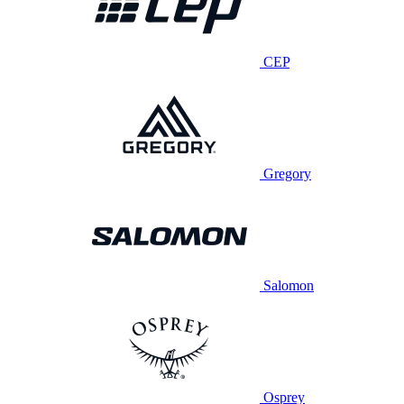
CEP
Gregory
Salomon
Osprey