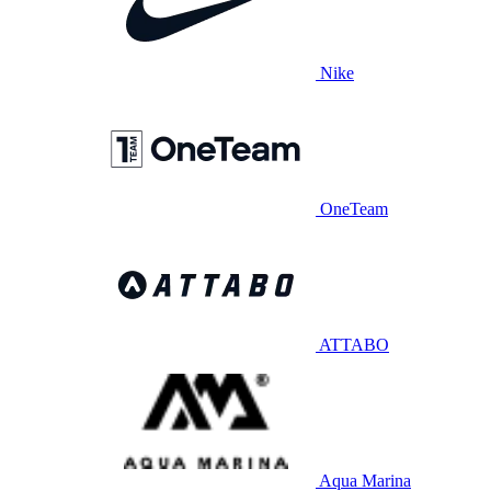
Nike
OneTeam
ATTABO
Aqua Marina