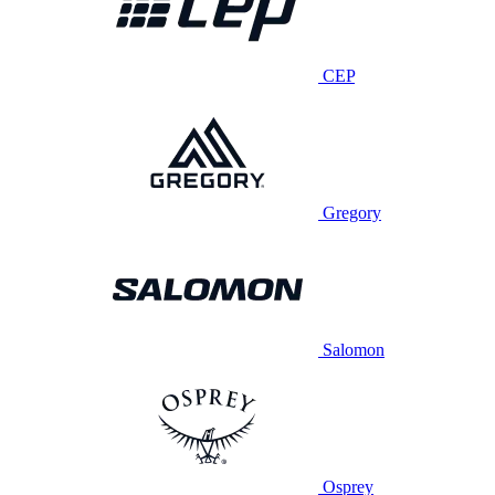
CEP
Gregory
Salomon
Osprey