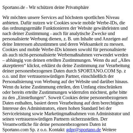
Sportano.de - Wir schützen deine Privatsphäre
Wir möchten unsere Services auf höchstem sportlichen Niveau
anbieten. Dafür nutzen wir Cookies sowie mobile Werbe-IDs, die
das ordnungsgemäße Funktionieren der Website gewährleisten und
nach deiner Zustimmung - auch für analytische Zwecke und
personalisierte Werbung dienen, z. B. um Inhalte und Anzeigen auf
deine Interessen abzustimmen und deren Wirksamkeit zu messen.
Cookies und mobile Werbe-IDs können sowohl für personalisierte
als auch nicht-personalisierte Werbemaßnahmen verwendet werden
– abhängig von deinen erteilten Zustimmungen. Wenn du auf „Alles
akzeptieren“ klickst, erklärst du deine Zustimmung zur Verarbeitung
deiner personenbezogenen Daten durch SPORTANO.COM Sp. z
o.o. und ihre vertrauenswürdigen Partner, einschließlich der
Personalisierung von Werbung auf der Website und darüber hinaus.
Wenn du keine Zustimmung erteilen, den Umfang einschränken
oder bereits erteilte Zustimmungen widerrufen möchtest, gehe bitte
zu den „Einstellungen“. Soweit Cookies deine personenbezogenen
Daten enthalten, basiert deren Verarbeitung auf dem berechtigten
Interesse des Administrators, einen hohen Standard bei der
Serviceleistung sowie Marketingmaßnahmen von Administrator und
seinen vertrauenswürdigen Partnern sicherzustellen. Der
Verantwortliche für deine personenbezogenen Daten ist
Sportano.com Sp. z o.o. Kontakt:
gdpr@sportano.de
Weitere