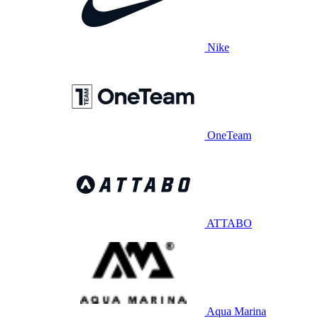
Nike
OneTeam
ATTABO
Aqua Marina